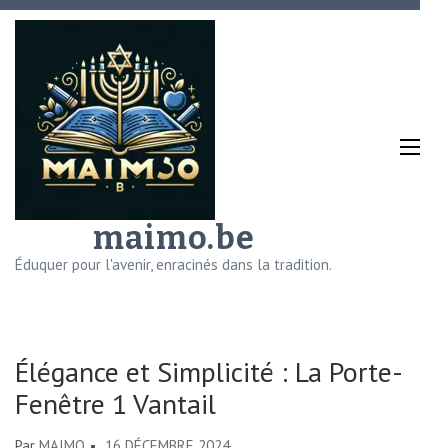
Aller
au
contenu
(Pressez
Entrée)
maimo.be
Éduquer pour l'avenir, enracinés dans la tradition.
Élégance et Simplicité : La Porte-
Fenêtre 1 Vantail
Par
MAIMO
16 DÉCEMBRE 2024