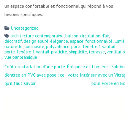
un espace confortable et fonctionnel qui répond à vos
besoins spécifiques.
Uncategorized
architecture contemporaine
,
balcon
,
circulation d'air
,
décoratif
,
design épuré
,
élégance
,
espace
,
fonctionnalité
,
lumière
naturelle
,
luminosité
,
polyvalence
,
porte fenêtre 1 vantail
,
porte-fenêtre 1 vantail
,
praticité
,
simplicité
,
terrasse
,
ventilation
,
vue panoramique
Navigation
Coût d’installation d’une porte
Élégance et Lumière : Sublimer
de
d’entrée en PVC avec pose : ce
votre Intérieur avec un Vitrage
l’article
qu’il faut savoir
pour Porte en Bois