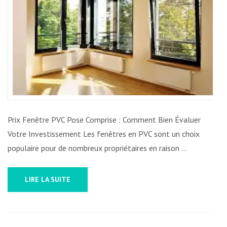
FENÊ
PVC
POSE
COMP
:
ÉVAL
VOTR
INVE
CORR
Prix Fenêtre PVC Pose Comprise : Comment Bien Évaluer
Votre Investissement Les fenêtres en PVC sont un choix
populaire pour de nombreux propriétaires en raison …
LIRE LA SUITE