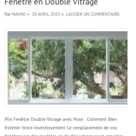
Fenêtre en Double Vitrage
SUR
Par
MAIMO
30 AVRIL 2025
LAISSER UN COMMENTAIRE
ESTIMA
DU
PRIX
POUR
LA
POSE
DE
FENÊTR
EN
DOUBLE
VITRAG
Prix Fenêtre Double Vitrage avec Pose : Comment Bien
Estimer Votre Investissement Le remplacement de vos
fenêtres par des modèles en double vitrage peut apporter …