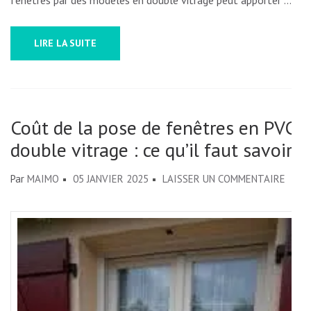
LIRE LA SUITE
Coût de la pose de fenêtres en PVC
double vitrage : ce qu’il faut savoir
SUR
Par
MAIMO
05 JANVIER 2025
LAISSER UN COMMENTAIRE
COÛT
DE
LA
POSE
DE
FENÊ