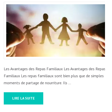
BIENFAITS
DES
REPAS
FAMILIAUX
POUR
DES
LIENS
FORTS
ET
DURABLES
Les Avantages des Repas Familiaux Les Avantages des Repas
Familiaux Les repas familiaux sont bien plus que de simples
moments de partage de nourriture. Ils …
LIRE LA SUITE