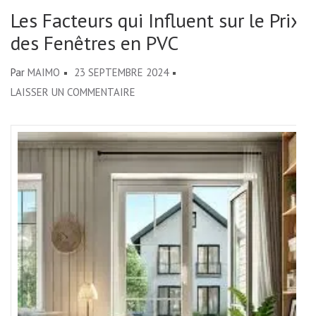
Les Facteurs qui Influent sur le Prix
des Fenêtres en PVC
Par
MAIMO
23 SEPTEMBRE 2024
SUR
LAISSER UN COMMENTAIRE
LES
FACTEURS
QUI
INFLUENT
SUR
LE
PRIX
DES
FENÊTRES
EN
PVC