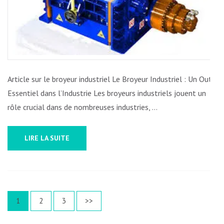
INDUSTRIEL
DE
QUALITÉ
Article sur le broyeur industriel Le Broyeur Industriel : Un Outil
Essentiel dans l’Industrie Les broyeurs industriels jouent un
rôle crucial dans de nombreuses industries, …
LIRE LA SUITE
Pagination
Page
Page
Page
1
2
3
>>
des