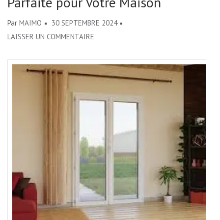
Parfaite pour Votre Maison
Par
MAIMO
30 SEPTEMBRE 2024
SUR
LAISSER UN COMMENTAIRE
CHOISIR
LA
PORTE-
FENÊTRE
EN
PVC
PARFAITE
POUR
VOTRE
MAISON