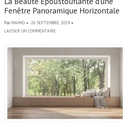
La Beauté Époustouflante d’une
Fenêtre Panoramique Horizontale
Par
MAIMO
26 SEPTEMBRE 2024
SUR
LAISSER UN COMMENTAIRE
LA
BEAUTÉ
ÉPOUSTOUFLANTE
D’UNE
FENÊTRE
PANORAMIQUE
HORIZONTALE