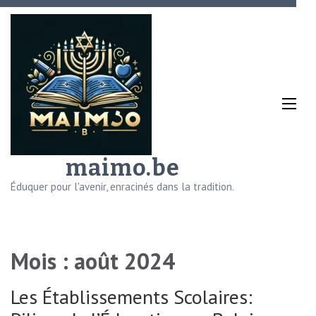
Aller
au
contenu
(Pressez
Entrée)
maimo.be
Éduquer pour l'avenir, enracinés dans la tradition.
Mois :
août 2024
Les Établissements Scolaires: