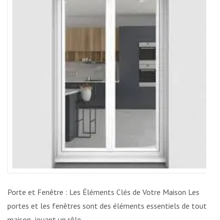
LES
CLÉS
DE
L’HARM
DOMEST
Porte et Fenêtre : Les Éléments Clés de Votre Maison Les
portes et les fenêtres sont des éléments essentiels de toute
maison, jouant un rôle …