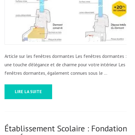
DORMAN
UN
CHARME
ARCHIT
À
DÉCOUV
Article sur les fenêtres dormantes Les fenêtres dormantes :
une touche d’élégance et de charme pour votre intérieur Les
fenêtres dormantes, également connues sous le …
LIRE LA SUITE
Établissement Scolaire : Fondation