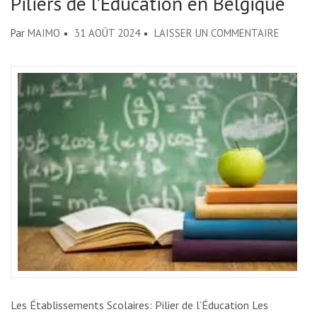
Piliers de l’Éducation en Belgique
SUR
Par
MAIMO
31 AOÛT 2024
LAISSER UN COMMENTAIRE
LES
ÉTABLI
SCOLAIR
PILIERS
DE
L’ÉDUCA
EN
BELGIQ
Les Établissements Scolaires: Pilier de l’Éducation Les