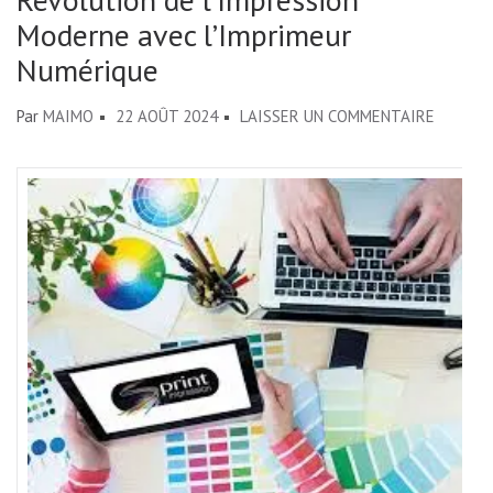
Moderne avec l’Imprimeur
Numérique
SUR
Par
MAIMO
22 AOÛT 2024
LAISSER UN COMMENTAIRE
RÉVOLU
DE
L’IMPRE
MODER
AVEC
L’IMPRI
NUMÉRI