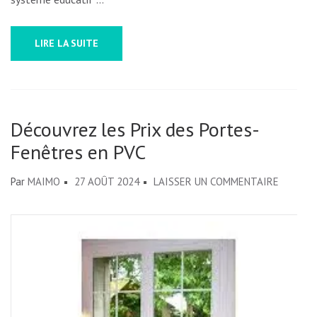
LIRE LA SUITE
Découvrez les Prix des Portes-
Fenêtres en PVC
SUR
Par
MAIMO
27 AOÛT 2024
LAISSER UN COMMENTAIRE
DÉCOUV
LES
PRIX
DES
PORTES
FENÊTR