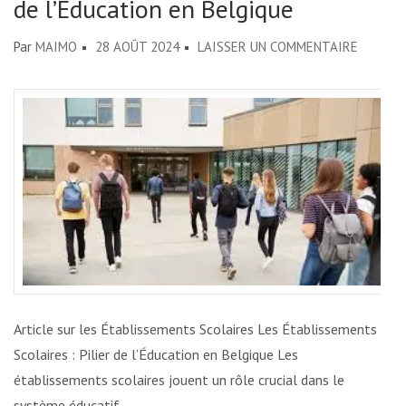
de l’Éducation en Belgique
SUR
Par
MAIMO
28 AOÛT 2024
LAISSER UN COMMENTAIRE
ÉTABLI
SCOLAI
:
FONDAT
DE
L’ÉDUCA
EN
BELGIQ
Article sur les Établissements Scolaires Les Établissements
Scolaires : Pilier de l’Éducation en Belgique Les
établissements scolaires jouent un rôle crucial dans le
système éducatif …