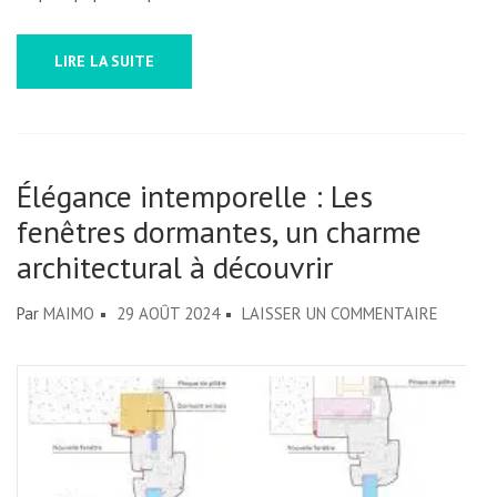
LIRE LA SUITE
Élégance intemporelle : Les
fenêtres dormantes, un charme
architectural à découvrir
SUR
Par
MAIMO
29 AOÛT 2024
LAISSER UN COMMENTAIRE
ÉLÉGAN
INTEMP
:
LES
FENÊTR