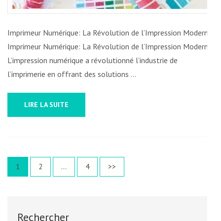
Imprimeur Numérique: La Révolution de l’Impression Moderne
Imprimeur Numérique: La Révolution de l’Impression Moderne
L’impression numérique a révolutionné l’industrie de
l’imprimerie en offrant des solutions …
LIRE LA SUITE
Pagination
Page
Page
Page
1
2
…
4
>>
des
publications
Rechercher