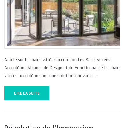
VITRÉE
ACCORD
UNE
ALLIAN
PARFAI
Article sur les baies vitrées accordéon Les Baies Vitrées
Accordéon : Alliance de Design et de Fonctionnalité Les baies
vitrées accordéon sont une solution innovante …
LIRE LA SUITE
Révolution de l’Impression