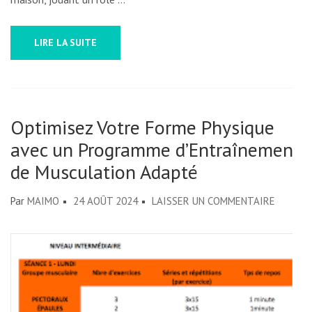
LIRE LA SUITE
Optimisez Votre Forme Physique
avec un Programme d’Entraînement
de Musculation Adapté
SUR
Par
MAIMO
24 AOÛT 2024
LAISSER UN COMMENTAIRE
OPTIMI
VOTRE
FORME
PHYSIQ
AVEC