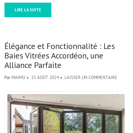
LIRE LA SUITE
Élégance et Fonctionnalité : Les
Baies Vitrées Accordéon, une
Alliance Parfaite
SUR
Par
MAIMO
23 AOÛT 2024
LAISSER UN COMMENTAIRE
ÉLÉGAN
ET
FONCTI
:
LES
BAIES