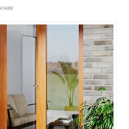
SUR
NTAIRE
PORTE
BOIS
EXTÉRIEUR
2
VANTAUX
:
ALLIANCE
PARFAITE
D’ÉLÉGANCE
ET
DE
SÉCURITÉ