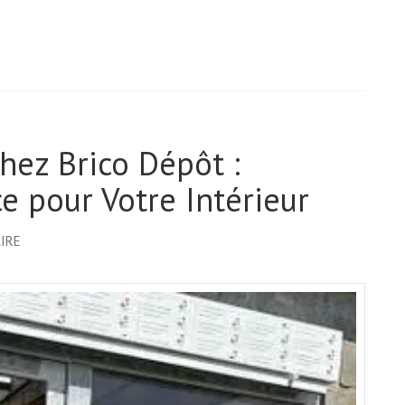
hez Brico Dépôt :
e pour Votre Intérieur
SUR
IRE
BAIE
VITRÉE
240×215
CHEZ
BRICO
DÉPÔT