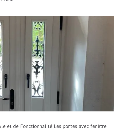
ÉLÉGANCE
ET
FONCTIONNALITÉ
:
LA
PORTE
AVEC
FENÊTRE
OUVRANTE,
UN
ATOUT
POUR
VOTRE
INTÉRIEUR
yle et de Fonctionnalité Les portes avec fenêtre