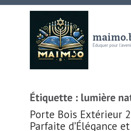
Aller
au
contenu
(Pressez
maimo.
Entrée)
Éduquer pour l'avenir
Étiquette :
lumière na
Porte Bois Extérieur 2
Parfaite d’Élégance et