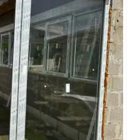
:
LUMINOSITÉ
ET
ÉLÉGANCE
POUR
VOTRE
INTÉRIEUR