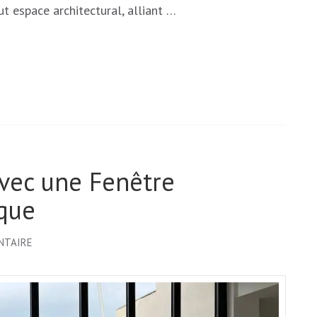
t espace architectural, alliant …
vec une Fenêtre
que
SUR
NTAIRE
LA
MAJESTÉ
DES