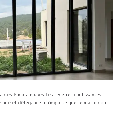
VUES
AVEC
UNE
FENÊTRE
COULISSANTE
PANORAMIQUE
santes Panoramiques Les fenêtres coulissantes
nité et d’élégance à n’importe quelle maison ou