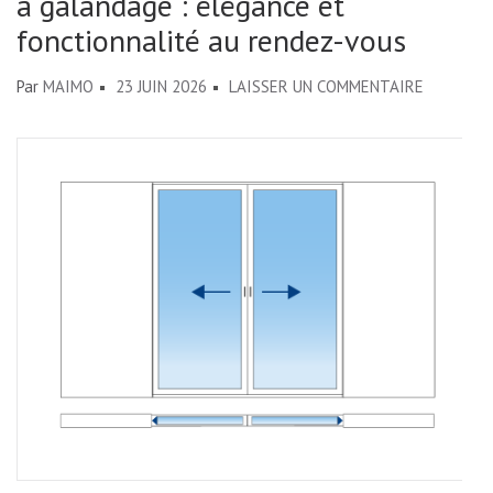
à galandage : élégance et
fonctionnalité au rendez-vous
SUR
Par
MAIMO
23 JUIN 2026
LAISSER UN COMMENTAIRE
LA
MODERNI
DE
LA
BAIE
COULISS
À
GALANDA
:
ÉLÉGANC
ET
FONCTIO
AU