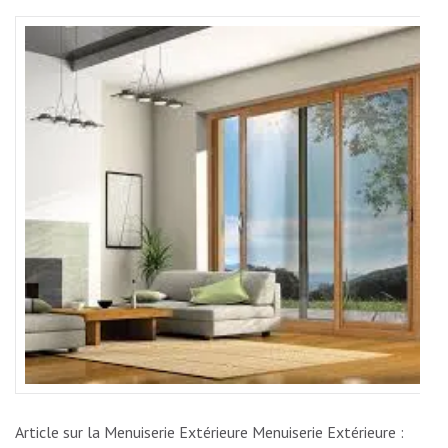
VOTRE
ESPACE
EXTÉRI
AVEC
LA
MENUIS
EXTÉRI
DE
QUALIT
Article sur la Menuiserie Extérieure Menuiserie Extérieure :