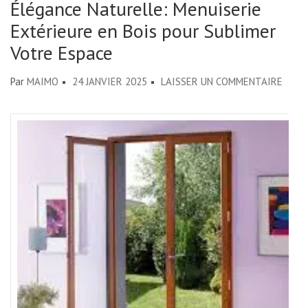
Élégance Naturelle: Menuiserie
Extérieure en Bois pour Sublimer
Votre Espace
SUR
Par
MAIMO
24 JANVIER 2025
LAISSER UN COMMENTAIRE
ÉLÉG
NATU
MENU
EXTÉ
EN
BOIS
POUR
SUBL
VOTR
ESPA