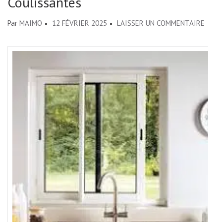
Coulissantes
SUR
Par
MAIMO
12 FÉVRIER 2025
LAISSER UN COMMENTAIRE
ÉLÉG
ET
MODE
AVEC
LES
FENÊ
EN
ALUM
COUL