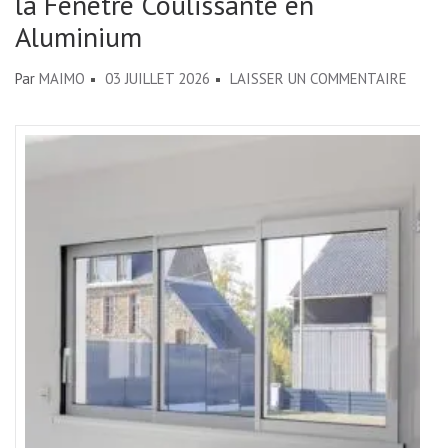
la Fenêtre Coulissante en
Aluminium
SUR
Par
MAIMO
03 JUILLET 2026
LAISSER UN COMMENTAIRE
ÉLÉGA
ET
MODE
:
OPTE
POUR
LA
FENÊ
COULI
EN
ALUMI