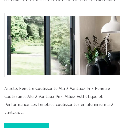
PRIX
DES
FENÊT
COULI
ALU
2
VANTA
TROU
L’ÉQUI
PARFA
Article: Fenêtre Coulissante Alu 2 Vantaux Prix Fenêtre
Coulissante Alu 2 Vantaux Prix: Alliez Esthétique et
Performance Les fenêtres coulissantes en aluminium à 2
vantaux …