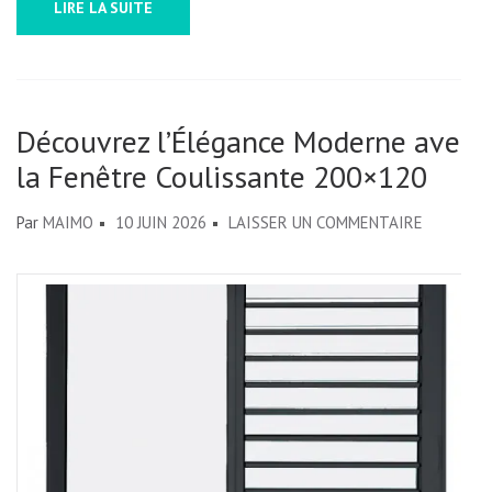
LIRE LA SUITE
Découvrez l’Élégance Moderne avec
la Fenêtre Coulissante 200×120
SUR
Par
MAIMO
10 JUIN 2026
LAISSER UN COMMENTAIRE
DÉCOUVR
L’ÉLÉGAN
MODERNE
AVEC
LA
FENÊTRE
COULISS
200×120