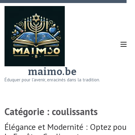
Aller
au
contenu
(Pressez
Entrée)
maimo.be
Éduquer pour l'avenir, enracinés dans la tradition.
Catégorie :
coulissants
Élégance et Modernité : Optez pour