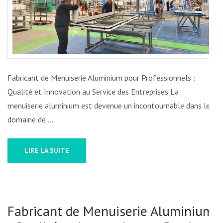
POUR
PROFESSIONNEL
:
QUALITÉ
ET
EXPERTISE
Fabricant de Menuiserie Aluminium pour Professionnels :
AU
Qualité et Innovation au Service des Entreprises La
SERVICE
menuiserie aluminium est devenue un incontournable dans le
DES
domaine de …
ENTREPRISES
LIRE LA SUITE
Fabricant de Menuiserie Aluminium