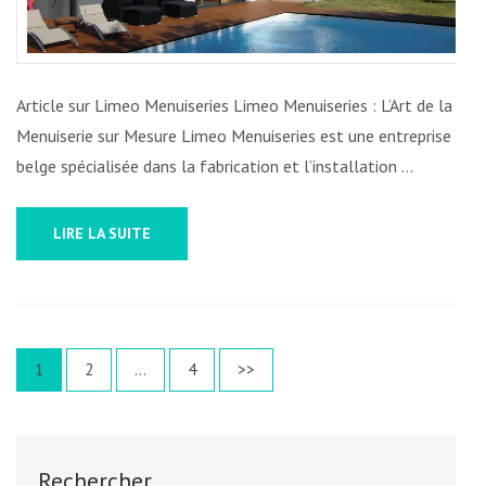
SUR
MESURE
EN
BELGIQUE
Article sur Limeo Menuiseries Limeo Menuiseries : L’Art de la
Menuiserie sur Mesure Limeo Menuiseries est une entreprise
belge spécialisée dans la fabrication et l’installation …
LIRE LA SUITE
Pagination
Page
Page
Page
1
2
…
4
>>
des
publications
Rechercher