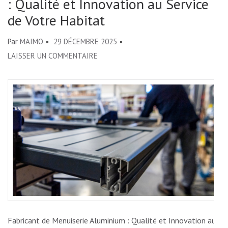
: Qualité et Innovation au Service
de Votre Habitat
Par
MAIMO
29 DÉCEMBRE 2025
SUR
LAISSER UN COMMENTAIRE
FABRICANT
DE
MENUISERIE
ALUMINIUM
:
QUALITÉ
ET
INNOVATION
AU
SERVICE
DE
Fabricant de Menuiserie Aluminium : Qualité et Innovation au
VOTRE