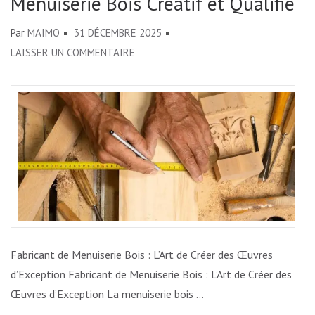
Menuiserie Bois Créatif et Qualifié
Par
MAIMO
31 DÉCEMBRE 2025
SUR
LAISSER UN COMMENTAIRE
ARTISANAT
D’EXCEPTION
:
FABRICANT
DE
MENUISERIE
BOIS
CRÉATIF
ET
QUALIFIÉ
Fabricant de Menuiserie Bois : L’Art de Créer des Œuvres
d’Exception Fabricant de Menuiserie Bois : L’Art de Créer des
Œuvres d’Exception La menuiserie bois …