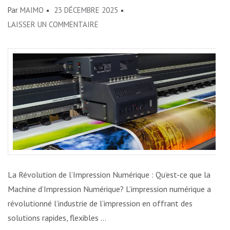
Par
MAIMO
23 DÉCEMBRE 2025
SUR
LAISSER UN COMMENTAIRE
LA
RÉVOLUTION
DE
L’IMPRESSION
NUMÉRIQUE
:
LES
AVANCÉES
DES
MACHINES
La Révolution de l’Impression Numérique : Qu’est-ce que la
D’IMPRESSION
Machine d’Impression Numérique? L’impression numérique a
NUMÉRIQUE
révolutionné l’industrie de l’impression en offrant des
solutions rapides, flexibles …