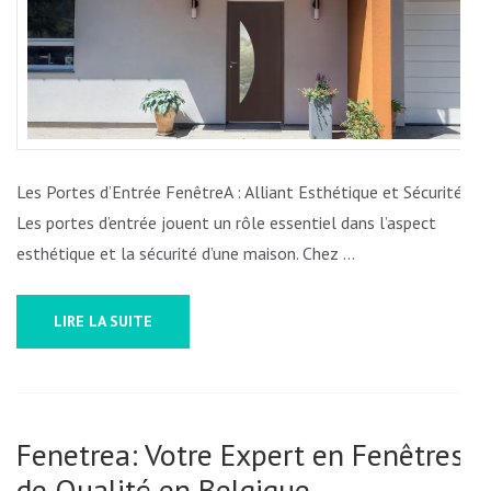
FENÊTREA
:
ALLIANCE
PARFAITE
DE
STYLE
ET
Les Portes d’Entrée FenêtreA : Alliant Esthétique et Sécurité
DE
Les portes d’entrée jouent un rôle essentiel dans l’aspect
SÉCURITÉ
esthétique et la sécurité d’une maison. Chez …
LIRE LA SUITE
Fenetrea: Votre Expert en Fenêtres
de Qualité en Belgique