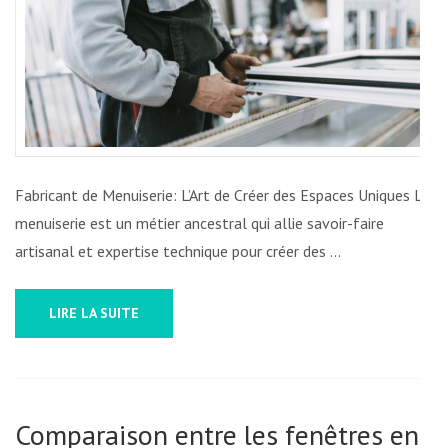
DES
CRÉATIONS
SUR
MESURE
POUR
SUBLIMER
VOTRE
Fabricant de Menuiserie: L’Art de Créer des Espaces Uniques La
INTÉRIEUR
menuiserie est un métier ancestral qui allie savoir-faire
artisanal et expertise technique pour créer des …
LIRE LA SUITE
Comparaison entre les fenêtres en