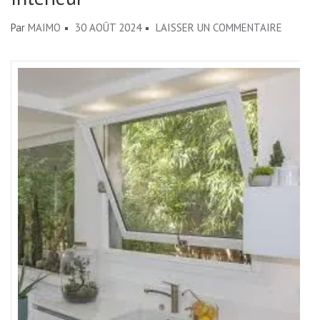
SUR
Par
MAIMO
30 AOÛT 2024
LAISSER UN COMMENTAIRE
CHOISIR
LA
MODERN
AVEC
UNE
FENÊTR
BASCUL
POUR
VOTRE
INTÉRI