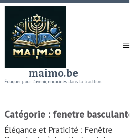
Aller
au
contenu
(Pressez
Entrée)
maimo.be
Éduquer pour l'avenir, enracinés dans la tradition.
Catégorie :
fenetre basculante
Élégance et Praticité : Fenêtre