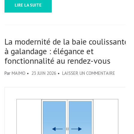
VOTRE
LIRE LA SUITE
INTÉRIEU
MODERNE
La modernité de la baie coulissante
à galandage : élégance et
fonctionnalité au rendez-vous
SUR
Par
MAIMO
23 JUIN 2026
LAISSER UN COMMENTAIRE
LA
MODERNI
DE
LA
BAIE
COULISS
À