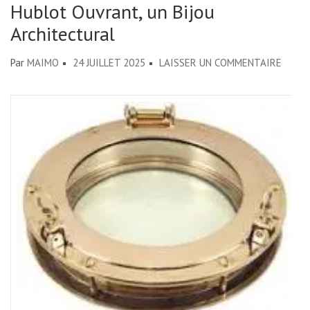
Hublot Ouvrant, un Bijou
Architectural
SUR
Par
MAIMO
24 JUILLET 2025
LAISSER UN COMMENTAIRE
ÉLÉGA
ET
PRATI
:
LA
FENÊ
HUBLO
OUVRA
UN
BIJOU
ARCHI