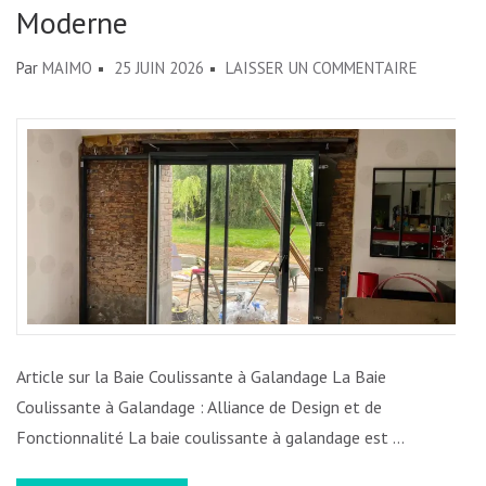
Moderne
SUR
Par
MAIMO
25 JUIN 2026
LAISSER UN COMMENTAIRE
LA
BAIE
COULISS
À
GALANDA
:
ALLIANCE
DE
DESIGN
ET
Article sur la Baie Coulissante à Galandage La Baie
DE
Coulissante à Galandage : Alliance de Design et de
FONCTIO
Fonctionnalité La baie coulissante à galandage est …
DANS