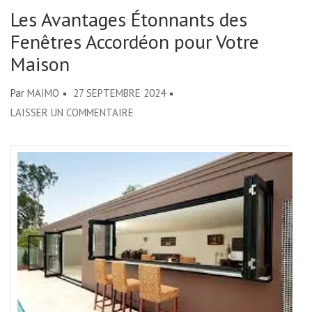
Les Avantages Étonnants des
Fenêtres Accordéon pour Votre
Maison
Par
MAIMO
27 SEPTEMBRE 2024
SUR
LAISSER UN COMMENTAIRE
LES
AVANTAGES
ÉTONNANTS
DES
FENÊTRES
ACCORDÉON
POUR
VOTRE
MAISON