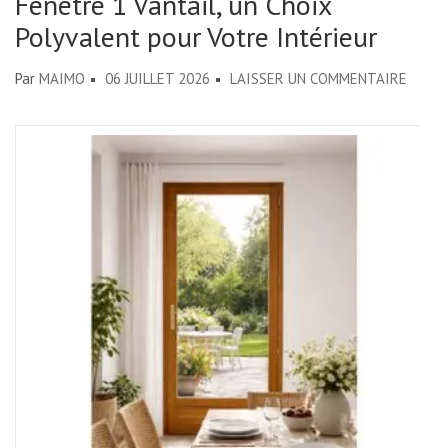
Fenêtre 1 Vantail, un Choix
Polyvalent pour Votre Intérieur
SUR
Par
MAIMO
06 JUILLET 2026
LAISSER UN COMMENTAIRE
ÉLÉGA
ET
FONCT
:
LA
FENÊ
1
VANTA
UN
CHOIX
POLYV
POUR
VOTR