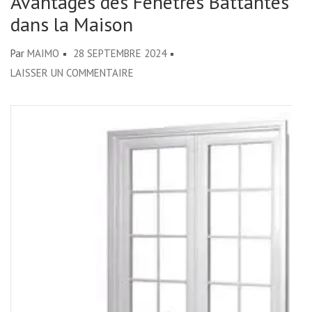
Avantages des Fenêtres Battantes
dans la Maison
Par
MAIMO
28 SEPTEMBRE 2024
SUR
LAISSER UN COMMENTAIRE
ÉLÉGANCE
INTEMPORELLE
:
LES
AVANTAGES
DES
FENÊTRES
BATTANTES
DANS
LA
MAISON