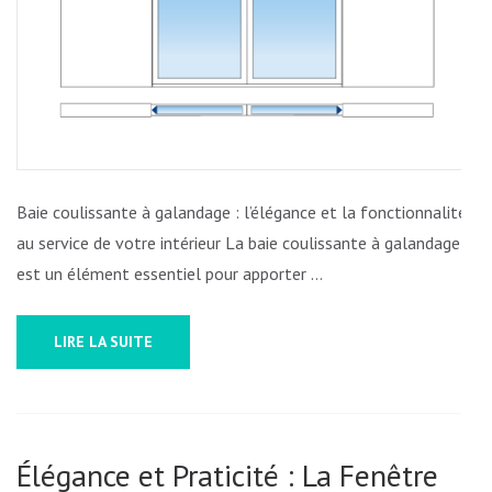
GALANDA
:
ÉLÉGANC
ET
FONCTIO
AU
RENDEZ-
Baie coulissante à galandage : l’élégance et la fonctionnalité
VOUS
au service de votre intérieur La baie coulissante à galandage
est un élément essentiel pour apporter …
LIRE LA SUITE
Élégance et Praticité : La Fenêtre