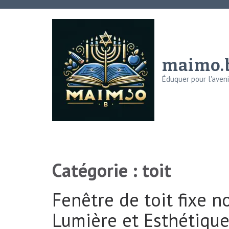
Aller
au
contenu
(Pressez
maimo.
Entrée)
Éduquer pour l'avenir
Catégorie :
toit
Fenêtre de toit fixe 
Lumière et Esthétiqu