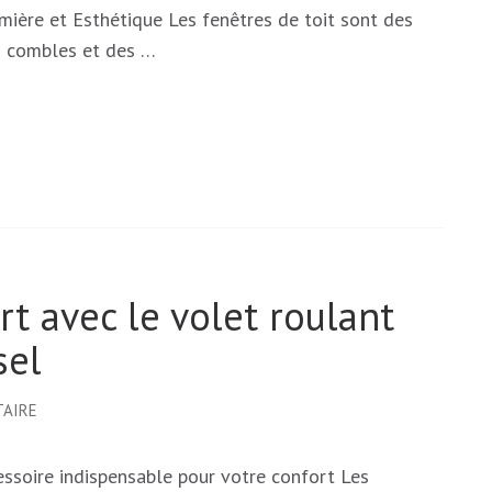
mière et Esthétique Les fenêtres de toit sont des
s combles et des …
t avec le volet roulant
sel
SUR
TAIRE
OPTIMISEZ
VOTRE
cessoire indispensable pour votre confort Les