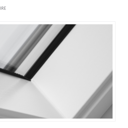
SUR
IRE
FENÊTRE
DE
TOIT
FIXE
NON
OUVRANTE
VELUX
:
LUMIÈRE
ET
ESTHÉTIQUE