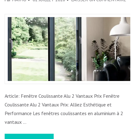
PRIX
DES
FENÊT
COULI
ALU
2
VANTA
TROU
L’ÉQUI
PARFA
Article: Fenêtre Coulissante Alu 2 Vantaux Prix Fenêtre
Coulissante Alu 2 Vantaux Prix: Alliez Esthétique et
Performance Les fenêtres coulissantes en aluminium à 2
vantaux …