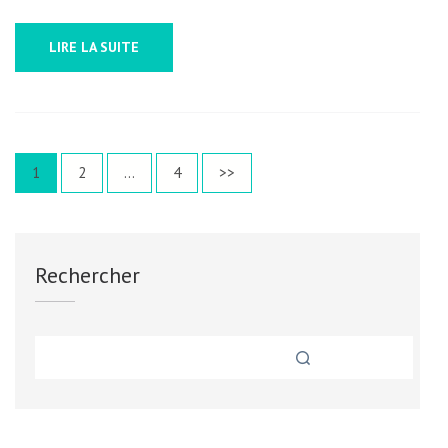
LIRE LA SUITE
Pagination
Page
Page
Page
1
2
…
4
>>
des
publications
Rechercher