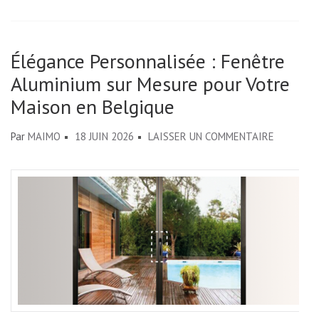
Élégance Personnalisée : Fenêtre
Aluminium sur Mesure pour Votre
Maison en Belgique
SUR
Par
MAIMO
18 JUIN 2026
LAISSER UN COMMENTAIRE
ÉLÉGANC
PERSONN
:
FENÊTRE
ALUMINI
SUR
MESURE
POUR
VOTRE