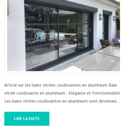
:
LA
BAIE
VITRÉE
COULISS
EN
ALUMINI
Article sur les baies vitrées coulissantes en aluminium Baie
vitrée coulissante en aluminium : élégance et fonctionnalité
Les baies vitrées coulissantes en aluminium sont devenues …
LIRE LA SUITE