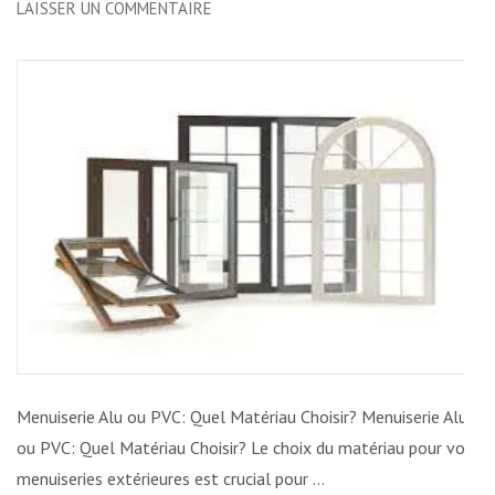
SUR
LAISSER UN COMMENTAIRE
COMPARAISON
ENTRE
LA
MENUISERIE
EN
ALUMINIUM
ET
EN
PVC
:
QUEL
MATÉRIAU
CHOISIR?
Menuiserie Alu ou PVC: Quel Matériau Choisir? Menuiserie Alu
ou PVC: Quel Matériau Choisir? Le choix du matériau pour vos
menuiseries extérieures est crucial pour …