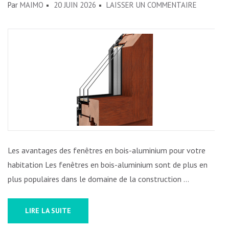
SUR
Par
MAIMO
20 JUIN 2026
LAISSER UN COMMENTAIRE
LES
AVANTAG
DES
FENÊTRE
EN
BOIS-
ALUMINI
POUR
UNE
MAISON
Les avantages des fenêtres en bois-aluminium pour votre
CHALEUR
habitation Les fenêtres en bois-aluminium sont de plus en
ET
plus populaires dans le domaine de la construction …
DURABLE
LIRE LA SUITE