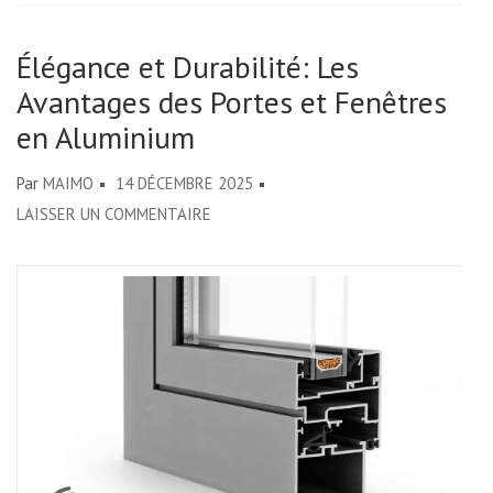
Élégance et Durabilité: Les
Avantages des Portes et Fenêtres
en Aluminium
Par
MAIMO
14 DÉCEMBRE 2025
SUR
LAISSER UN COMMENTAIRE
ÉLÉGANCE
ET
DURABILITÉ:
LES
AVANTAGES
DES
PORTES
ET
FENÊTRES