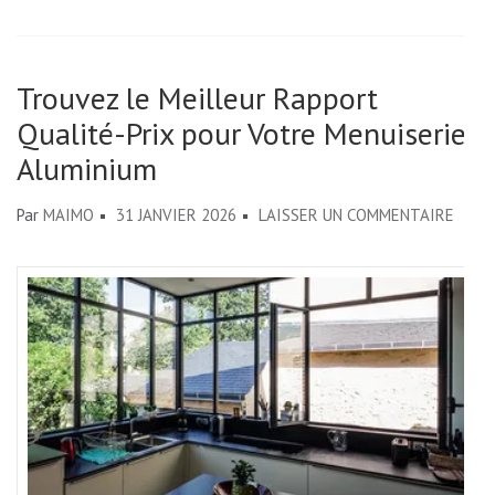
Trouvez le Meilleur Rapport
Qualité-Prix pour Votre Menuiserie
Aluminium
SUR
Par
MAIMO
31 JANVIER 2026
LAISSER UN COMMENTAIRE
TROU
LE
MEIL
RAPP
QUAL
PRIX
POUR
VOTR
MENU