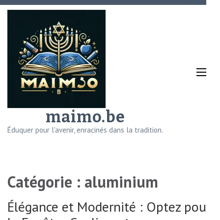
Aller
au
contenu
(Pressez
Entrée)
maimo.be
Éduquer pour l'avenir, enracinés dans la tradition.
Catégorie :
aluminium
Élégance et Modernité : Optez pour