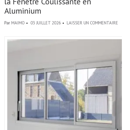
la Fenêtre Coulissante en
Aluminium
SUR
Par
MAIMO
03 JUILLET 2026
LAISSER UN COMMENTAIRE
ÉLÉGA
ET
MODE
:
OPTE
POUR
LA
FENÊ
COULI
EN
ALUMI