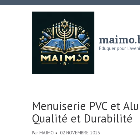
Aller
au
contenu
(Pressez
maimo.
Entrée)
Éduquer pour l'avenir
Menuiserie PVC et Alu
Qualité et Durabilité
Par
MAIMO
02 NOVEMBRE 2025