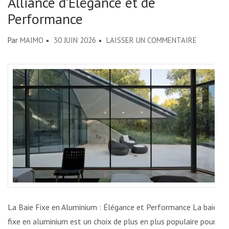
Alliance d’Élégance et de
Performance
SUR
Par
MAIMO
30 JUIN 2026
LAISSER UN COMMENTAIRE
LA
BAIE
FIXE
EN
ALUMINI
:
ALLIANCE
D’ÉLÉGAN
ET
DE
PERFORM
La Baie Fixe en Aluminium : Élégance et Performance La baie
fixe en aluminium est un choix de plus en plus populaire pour