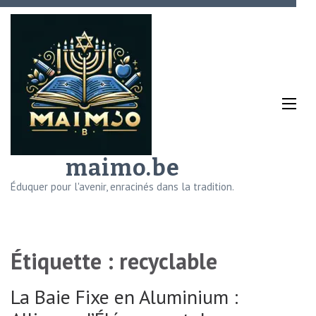
Aller
au
contenu
(Pressez
Entrée)
maimo.be
Éduquer pour l'avenir, enracinés dans la tradition.
Étiquette :
recyclable
La Baie Fixe en Aluminium :