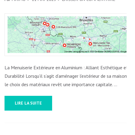
MENUISER
EXTÉRIE
EN
ALUMINI
:
ALLIER
ESTHÉTI
ET
La Menuiserie Extérieure en Aluminium : Alliant Esthétique et
DURABILI
Durabilité Lorsqu’il s’agit d’aménager l’extérieur de sa maison,
POUR
le choix des matériaux revêt une importance capitale. …
VOTRE
ESPACE
LIRE LA SUITE
EXTÉRIE