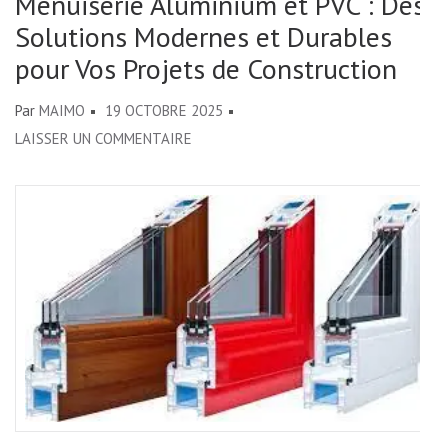
Menuiserie Aluminium et PVC : Des
Solutions Modernes et Durables
pour Vos Projets de Construction
Par
MAIMO
19 OCTOBRE 2025
SUR
LAISSER UN COMMENTAIRE
MENUISERIE
ALUMINIUM
ET
PVC
:
DES
SOLUTIONS
MODERNES
ET
DURABLES
POUR