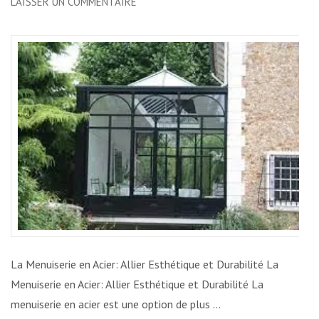
SUR
LAISSER UN COMMENTAIRE
MENUISERIE
EN
ACIER:
ALLIANCE
PARFAITE
D’ESTHÉTIQUE
ET
DE
DURABILITÉ
La Menuiserie en Acier: Allier Esthétique et Durabilité La
Menuiserie en Acier: Allier Esthétique et Durabilité La
menuiserie en acier est une option de plus …