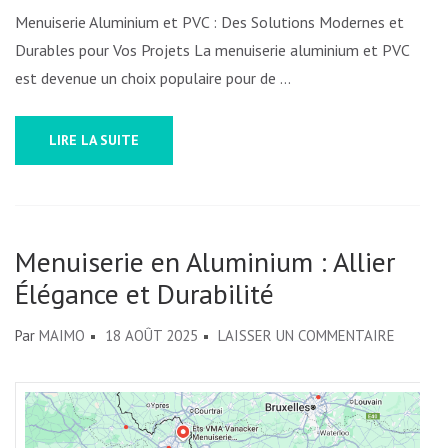
Menuiserie Aluminium et PVC : Des Solutions Modernes et
VOS
Durables pour Vos Projets La menuiserie aluminium et PVC
PROJETS
est devenue un choix populaire pour de …
DE
CONSTRUCTION
LIRE LA SUITE
Menuiserie en Aluminium : Allier
Élégance et Durabilité
SUR
Par
MAIMO
18 AOÛT 2025
LAISSER UN COMMENTAIRE
MENUIS
EN
ALUMIN
: