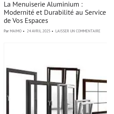
La Menuiserie Aluminium :
Modernité et Durabilité au Service
de Vos Espaces
SUR
Par
MAIMO
24 AVRIL 2025
LAISSER UN COMMENTAIRE
LA
MENUIS
ALUMIN
:
MODERN
ET
DURABI
AU
SERVICE
DE
VOS