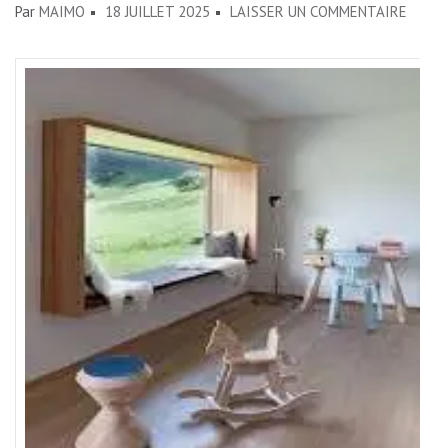
SUR
Par
MAIMO
18 JUILLET 2025
LAISSER UN COMMENTAIRE
ÉLÉGA
ET
LUMIÈ
:
METT
EN
VALEU
VOTR
INTÉR
AVEC
UNE
FENÊ
EN
BAND