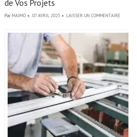
de Vos Projets
SUR
Par
MAIMO
07 AVRIL 2025
LAISSER UN COMMENTAIRE
LA
MENUIS
ALUMIN
:
ÉLÉGAN
ET
DURABI
AU
SERVICE
DE
VOS
PROJET