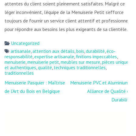
attentes du client soient pleinement satisfaites. Malgré ce
léger inconvénient, l’équipe de la Menuiserie Petit s’efforce
toujours de fournir un service client attentif et professionnel
pour répondre aux besoins les plus exigeants de sa clientèle.
Uncategorized
artisanale
,
attention aux détails
,
bois
,
durabilité
,
éco-
responsabilité
,
expertise artisanale
,
finitions impeccables
,
menuiserie
,
menuiserie petit
,
meubles sur mesure
,
pièces uniques
et authentiques
,
qualité
,
techniques traditionnelles
,
traditionnelles
Navigation
Menuiserie Pasquier : Maîtrise
Menuiserie PVC et Aluminium :
de
de l’Art du Bois en Belgique
Alliance de Qualité et
l’article
Durabilité