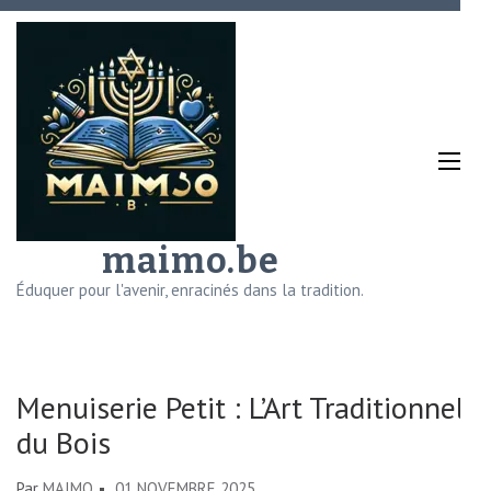
Aller
au
contenu
(Pressez
Entrée)
maimo.be
Éduquer pour l'avenir, enracinés dans la tradition.
Menuiserie Petit : L’Art Traditionnel
du Bois
Par
MAIMO
01 NOVEMBRE 2025