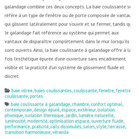
galandage combine ces deux concepts. La baie coulissante se
réfère à un type de fenêtre ou de porte composée de vantaux
qui glissent latéralement pour s’ouvrir et se fermer, tandis que
le galandage fait référence au système qui permet aux
vantaux de disparaître complètement dans le mur lorsqu’ils
sont ouverts. Ainsi, la baie coulissante à galandage offre à la
fois l’esthétique épurée d’une ouverture sans encadrement
visible et la praticité d’un système de glissement fluide et
discret.
baie vitree
,
baies coulissantes
,
coulissante
,
fenetre
,
fenetre
coulissante
,
portes
baie coulissante à galandage
,
chambre
,
confort optimal
,
contemporain
,
design épuré
,
espace
,
extérieur
,
isolation
phonique
,
isolation thermique
,
jardin
,
lumière naturelle
,
luminosité
,
modernité
,
optimisation espace
,
ouverture fluide
,
performance
,
praticité
,
rails dissimulés
,
salon
,
style
,
terrasse
,
transition harmonieuse
,
véranda