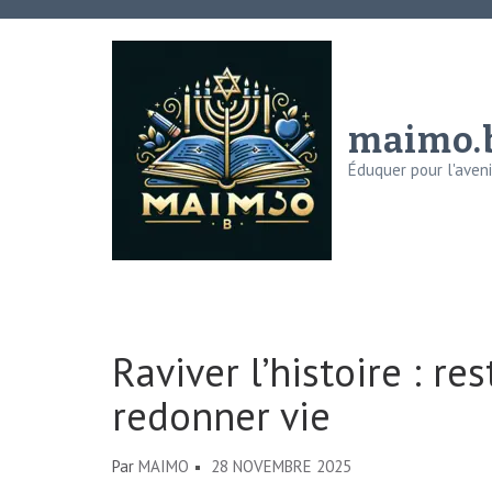
Aller
au
contenu
(Pressez
maimo.
Entrée)
Éduquer pour l'avenir
Raviver l’histoire : r
redonner vie
Par
MAIMO
28 NOVEMBRE 2025