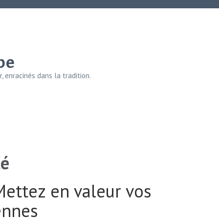
be
, enracinés dans la tradition.
té
ettez en valeur vos
ennes