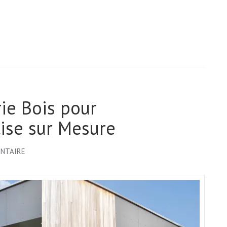
ie Bois pour
tise sur Mesure
SUR
ENTAIRE
FABRICANT
DE
MENUISERIE
BOIS
POUR