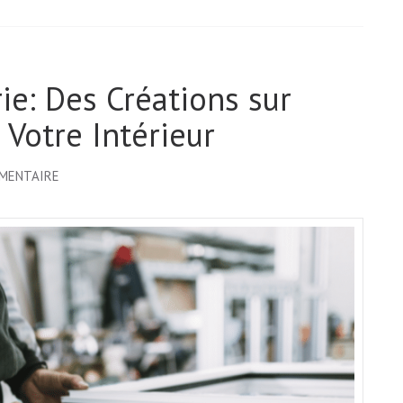
ie: Des Créations sur
Votre Intérieur
SUR
MMENTAIRE
FABRICANT
DE
MENUISERIE:
DES
CRÉATIONS
SUR
MESURE
POUR
SUBLIMER