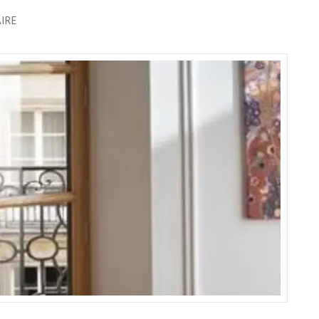
SUR
IRE
CHARME
INTEMPOREL
:
METTEZ
EN
VALEUR
VOS
FENÊTRES
EN
BOIS
ANCIENNES