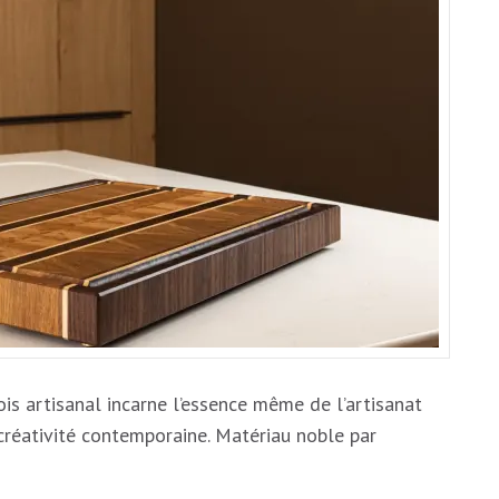
BOIS
ARTISANAL
:
QUAND
L’AUTHENTICITÉ
RENCONTRE
L’EXCELLENCE
is artisanal incarne l’essence même de l’artisanat
t créativité contemporaine. Matériau noble par