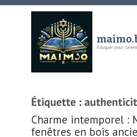
Aller
au
contenu
(Pressez
maimo.
Entrée)
Éduquer pour l'avenir
Étiquette :
authentici
Charme intemporel : M
fenêtres en bois anci