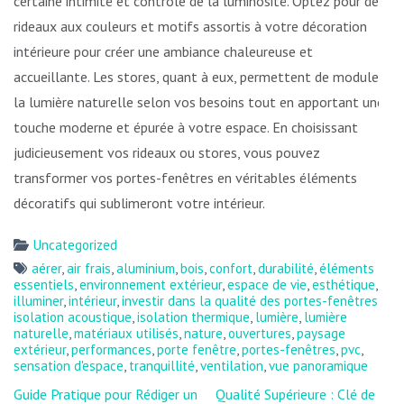
certaine intimité et contrôle de la luminosité. Optez pour des
rideaux aux couleurs et motifs assortis à votre décoration
intérieure pour créer une ambiance chaleureuse et
accueillante. Les stores, quant à eux, permettent de moduler
la lumière naturelle selon vos besoins tout en apportant une
touche moderne et épurée à votre espace. En choisissant
judicieusement vos rideaux ou stores, vous pouvez
transformer vos portes-fenêtres en véritables éléments
décoratifs qui sublimeront votre intérieur.
Uncategorized
aérer
,
air frais
,
aluminium
,
bois
,
confort
,
durabilité
,
éléments
essentiels
,
environnement extérieur
,
espace de vie
,
esthétique
,
illuminer
,
intérieur
,
investir dans la qualité des portes-fenêtres
,
isolation acoustique
,
isolation thermique
,
lumière
,
lumière
naturelle
,
matériaux utilisés
,
nature
,
ouvertures
,
paysage
extérieur
,
performances
,
porte fenêtre
,
portes-fenêtres
,
pvc
,
sensation d'espace
,
tranquillité
,
ventilation
,
vue panoramique
Navigation
Guide Pratique pour Rédiger un
Qualité Supérieure : Clé de la