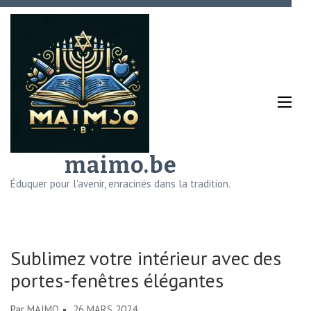
Aller
au
contenu
(Pressez
Entrée)
maimo.be
Éduquer pour l'avenir, enracinés dans la tradition.
Sublimez votre intérieur avec des
portes-fenêtres élégantes
Par
MAIMO
26 MARS 2024