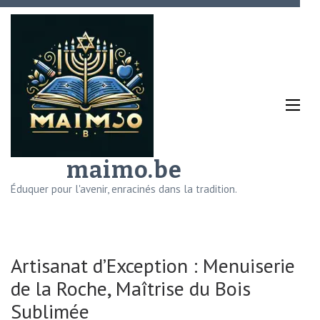
Aller
au
contenu
(Pressez
Entrée)
maimo.be
Éduquer pour l'avenir, enracinés dans la tradition.
Artisanat d’Exception : Menuiserie
de la Roche, Maîtrise du Bois
Sublimée