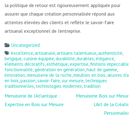
la politique de retour est rigoureusement appliquée pour
assurer que chaque création personnalisée répond aux
attentes élevées des clients et reflète le savoir-faire
artisanal exceptionnel de l’entreprise.
Uncategorized
'excellence
,
artisanale
,
artisans talentueux
,
authenticité
,
belgique
,
cuisine équipée
,
durabilité
,
durables
,
élégance
,
éléments décoratifs
,
esthétique
,
expertise
,
finitions impeccables
,
fonctionnalité
,
génération en génération
,
haut de gamme
,
innovation
,
menuiserie de la roche
,
meubles en bois
,
œuvres d'art
en bois
,
passion
,
savoir-faire
,
sur mesure
,
techniques
traditionnelles
,
technologies modernes
,
tradition
Navigation
Menuiserie de l’Atlantique :
Menuiserie Bois sur Mesure:
de
Expertise en Bois sur Mesure
L’Art de la Création
l’article
Personnalisée