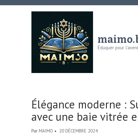
Aller
au
contenu
(Pressez
maimo.
Entrée)
Éduquer pour l'avenir
Élégance moderne : Su
avec une baie vitrée e
Par
MAIMO
20 DÉCEMBRE 2024