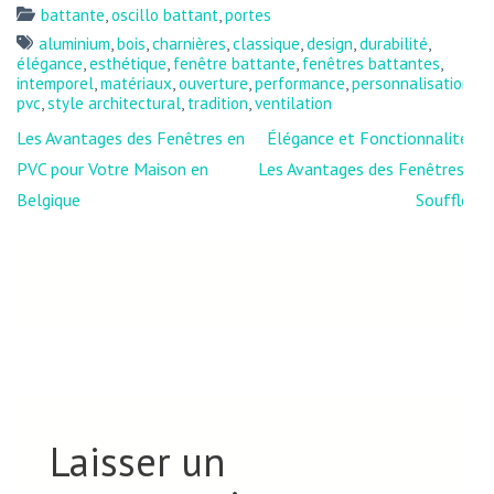
battante
,
oscillo battant
,
portes
aluminium
,
bois
,
charnières
,
classique
,
design
,
durabilité
,
élégance
,
esthétique
,
fenêtre battante
,
fenêtres battantes
,
intemporel
,
matériaux
,
ouverture
,
performance
,
personnalisation
,
pvc
,
style architectural
,
tradition
,
ventilation
Navigation
Les Avantages des Fenêtres en
Élégance et Fonctionnalité :
de
PVC pour Votre Maison en
Les Avantages des Fenêtres à
l’article
Belgique
Soufflet
Laisser un