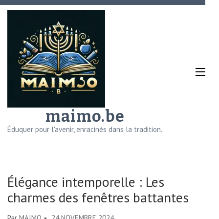
Aller
au
contenu
(Pressez
Entrée)
maimo.be
Éduquer pour l'avenir, enracinés dans la tradition.
Élégance intemporelle : Les
charmes des fenêtres battantes
Par
MAIMO
24 NOVEMBRE 2024