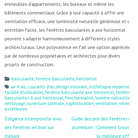
immeubles d’appartements, les bureaux et même les
bâtiments commerciaux. Grâce à leur capacité à offrir une
ventilation efficace, une luminosité naturelle généreuse et un
entretien facile, les fenêtres basculantes à axe horizontal
peuvent s’adapter harmonieusement à différents styles
architecturaux. Leur polyvalence en fait une option appréciée
par de nombreux propriétaires et architectes pour divers
projets de construction.
basculante
,
fenetre basculante
,
horizontal
air frais
,
courants d'air
,
design innovant
,
esthétique moderne
,
facilité d'utilisation
,
fenêtre basculante axe horizontal
,
fenêtres
basculantes à axe horizontal
,
fonctionnalité
,
lumière naturelle
,
nettoyage
,
ouverture latérale
,
sophistication
,
ventilation
,
vitres
extérieures
Navigation
Élégance intemporelle avec
Guide des prix des fenêtres en
de
des fenêtres en bois sur
aluminium : Comment trouver
l’article
mesure
la meilleure offre