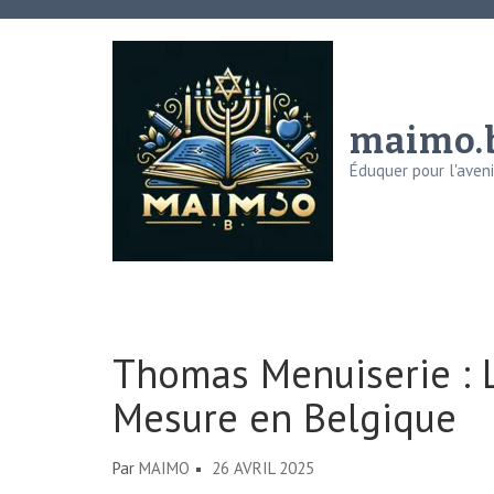
Aller
au
contenu
(Pressez
maimo.
Entrée)
Éduquer pour l'avenir
Thomas Menuiserie : L
Mesure en Belgique
Par
MAIMO
26 AVRIL 2025