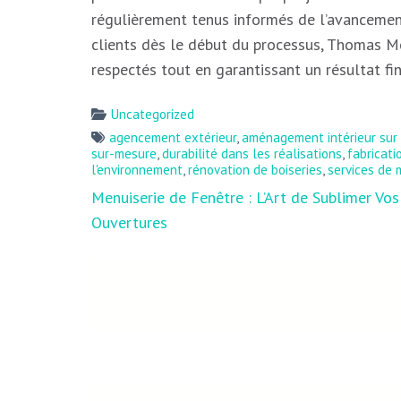
régulièrement tenus informés de l’avancemen
clients dès le début du processus, Thomas Me
respectés tout en garantissant un résultat fi
Uncategorized
agencement extérieur
,
aménagement intérieur sur
sur-mesure
,
durabilité dans les réalisations
,
fabricat
l'environnement
,
rénovation de boiseries
,
services de 
Navigation
Menuiserie de Fenêtre : L’Art de Sublimer Vos
de
Ouvertures
l’article