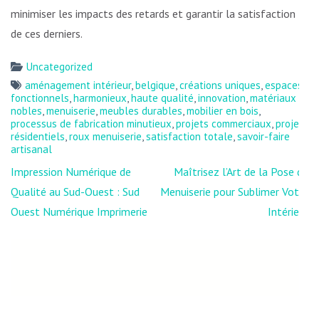
minimiser les impacts des retards et garantir la satisfaction
de ces derniers.
Uncategorized
aménagement intérieur
,
belgique
,
créations uniques
,
espaces
fonctionnels
,
harmonieux
,
haute qualité
,
innovation
,
matériaux
nobles
,
menuiserie
,
meubles durables
,
mobilier en bois
,
processus de fabrication minutieux
,
projets commerciaux
,
projets
résidentiels
,
roux menuiserie
,
satisfaction totale
,
savoir-faire
artisanal
Navigation
Impression Numérique de
Maîtrisez l’Art de la Pose de
de
Qualité au Sud-Ouest : Sud
Menuiserie pour Sublimer Votre
l’article
Ouest Numérique Imprimerie
Intérieur