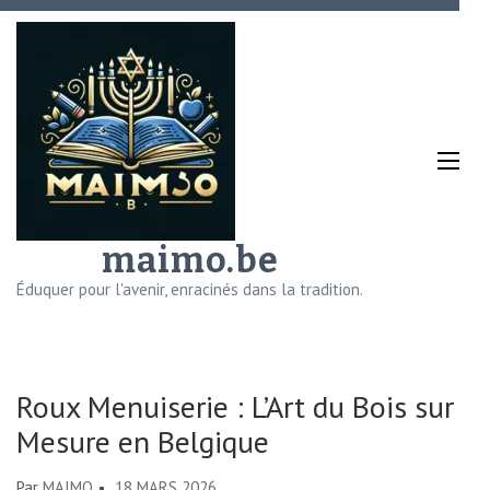
Aller
au
contenu
(Pressez
Entrée)
maimo.be
Éduquer pour l'avenir, enracinés dans la tradition.
Roux Menuiserie : L’Art du Bois sur
Mesure en Belgique
Par
MAIMO
18 MARS 2026