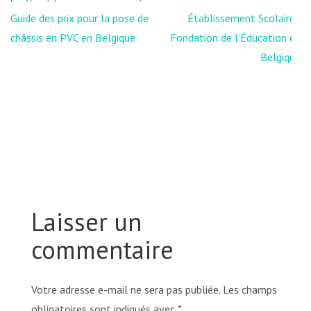
Navigation
Guide des prix pour la pose de
Établissement Scolaire :
de
châssis en PVC en Belgique
Fondation de l’Éducation en
l’article
Belgique
Laisser un
commentaire
Votre adresse e-mail ne sera pas publiée.
Les champs
obligatoires sont indiqués avec
*