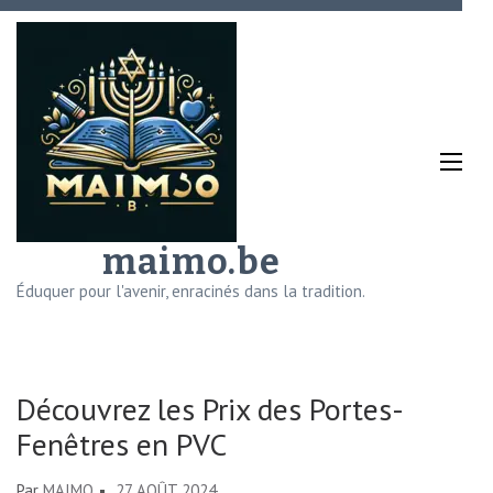
Aller
au
contenu
(Pressez
Entrée)
maimo.be
Éduquer pour l'avenir, enracinés dans la tradition.
Découvrez les Prix des Portes-
Fenêtres en PVC
Par
MAIMO
27 AOÛT 2024