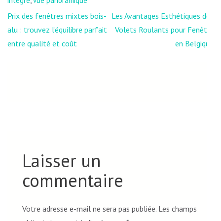
intégré
,
vue panoramique
Navigation
Prix des fenêtres mixtes bois-
Les Avantages Esthétiques des
de
alu : trouvez l’équilibre parfait
Volets Roulants pour Fenêtre
l’article
entre qualité et coût
en Belgique
Laisser un
commentaire
Votre adresse e-mail ne sera pas publiée.
Les champs