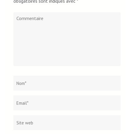
obligatoires sont indiqués avec
*
Commentaire
Nom
*
Email*
Site
web