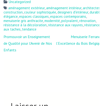
Uncategorized
aménagement extérieur
,
aménagement intérieur
,
architectes
,
construction
,
couleur sophistiquée
,
designers d'intérieur
,
durable
,
élégance
,
espaces classiques
,
espaces contemporains
,
menuiserie gris anthracite
,
modernité
,
polyvalent
,
rénovation
,
résistance à la décoloration
,
résistance aux rayures
,
résistance
aux taches
,
tendance
Navigation
Promouvoir un Enseignement
Menuiserie Ferrand :
de
de Qualité pour l’Avenir de Nos
l’Excellence du Bois Belgique
l’article
Enfants