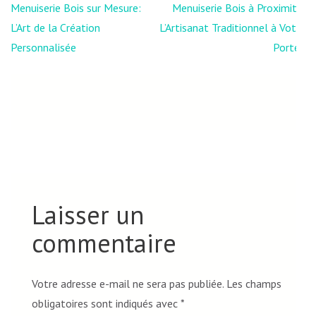
Navigation
Menuiserie Bois sur Mesure:
Menuiserie Bois à Proximité:
de
L’Art de la Création
L’Artisanat Traditionnel à Votre
l’article
Personnalisée
Portée
Laisser un
commentaire
Votre adresse e-mail ne sera pas publiée.
Les champs
obligatoires sont indiqués avec
*