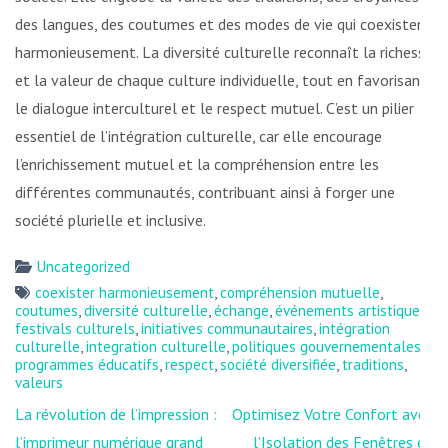
des langues, des coutumes et des modes de vie qui coexistent
harmonieusement. La diversité culturelle reconnaît la richesse
et la valeur de chaque culture individuelle, tout en favorisant
le dialogue interculturel et le respect mutuel. C’est un pilier
essentiel de l’intégration culturelle, car elle encourage
l’enrichissement mutuel et la compréhension entre les
différentes communautés, contribuant ainsi à forger une
société plurielle et inclusive.
Uncategorized
coexister harmonieusement
,
compréhension mutuelle
,
coutumes
,
diversité culturelle
,
échange
,
événements artistiques
,
festivals culturels
,
initiatives communautaires
,
intégration
culturelle
,
integration culturelle
,
politiques gouvernementales
,
programmes éducatifs
,
respect
,
société diversifiée
,
traditions
,
valeurs
Navigation
La révolution de l’impression :
Optimisez Votre Confort avec
de
l’imprimeur numérique grand
l’Isolation des Fenêtres en