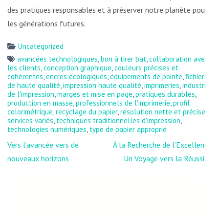
des pratiques responsables et à préserver notre planète pour
les générations futures.
Uncategorized
avancées technologiques
,
bon à tirer bat
,
collaboration avec
les clients
,
conception graphique
,
couleurs précises et
cohérentes
,
encres écologiques
,
équipements de pointe
,
fichiers
de haute qualité
,
impression haute qualité
,
imprimeries
,
industrie
de l'impression
,
marges et mise en page
,
pratiques durables
,
production en masse
,
professionnels de l'imprimerie
,
profil
colorimétrique
,
recyclage du papier
,
résolution nette et précise
,
services variés
,
techniques traditionnelles d'impression
,
technologies numériques
,
type de papier approprié
Navigation
Vers l’avancée vers de
À la Recherche de l’Excellence
de
nouveaux horizons
: Un Voyage vers la Réussite
l’article