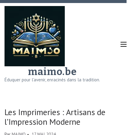
Aller
au
contenu
(Pressez
Entrée)
maimo.be
Éduquer pour l'avenir, enracinés dans la tradition.
Les Imprimeries : Artisans de
l’Impression Moderne
Par
MAIMO
17 MAI 2024