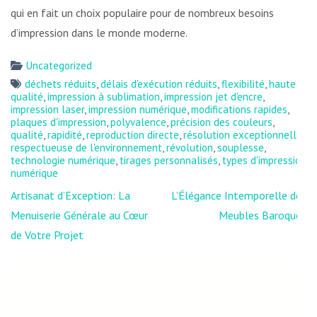
qui en fait un choix populaire pour de nombreux besoins
d’impression dans le monde moderne.
Uncategorized
déchets réduits
,
délais d'exécution réduits
,
flexibilité
,
haute
qualité
,
impression à sublimation
,
impression jet d'encre
,
impression laser
,
impression numérique
,
modifications rapides
,
plaques d'impression
,
polyvalence
,
précision des couleurs
,
qualité
,
rapidité
,
reproduction directe
,
résolution exceptionnelle
,
respectueuse de l'environnement
,
révolution
,
souplesse
,
technologie numérique
,
tirages personnalisés
,
types d'impression
numérique
Navigation
Artisanat d’Exception: La
L’Élégance Intemporelle des
de
Menuiserie Générale au Cœur
Meubles Baroques
l’article
de Votre Projet