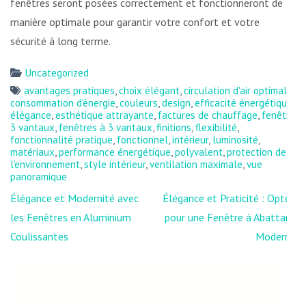
fenêtres seront posées correctement et fonctionneront de
manière optimale pour garantir votre confort et votre
sécurité à long terme.
Uncategorized
avantages pratiques
,
choix élégant
,
circulation d'air optimale
,
consommation d'énergie
,
couleurs
,
design
,
efficacité énergétique
,
élégance
,
esthétique attrayante
,
factures de chauffage
,
fenêtre
3 vantaux
,
fenêtres à 3 vantaux
,
finitions
,
flexibilité
,
fonctionnalité pratique
,
fonctionnel
,
intérieur
,
luminosité
,
matériaux
,
performance énergétique
,
polyvalent
,
protection de
l'environnement
,
style intérieur
,
ventilation maximale
,
vue
panoramique
Navigation
Élégance et Modernité avec
Élégance et Praticité : Optez
de
les Fenêtres en Aluminium
pour une Fenêtre à Abattant
l’article
Coulissantes
Moderne