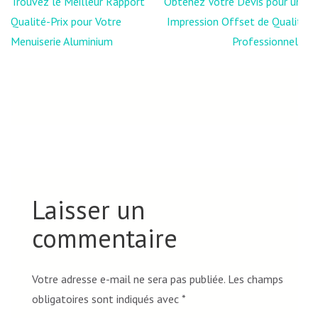
Navigation
Trouvez le Meilleur Rapport
Obtenez Votre Devis pour une
de
Qualité-Prix pour Votre
Impression Offset de Qualité
l’article
Menuiserie Aluminium
Professionnelle
Laisser un
commentaire
Votre adresse e-mail ne sera pas publiée.
Les champs
obligatoires sont indiqués avec
*