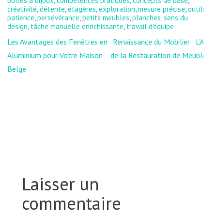
boîtes à bijoux
,
compétences pratiques
,
concepts de base
,
créativité
,
détente
,
étagères
,
exploration
,
mesure précise
,
outils
,
patience
,
persévérance
,
petits meubles
,
planches
,
sens du
design
,
tâche manuelle enrichissante
,
travail d'équipe
Navigation
Les Avantages des Fenêtres en
Renaissance du Mobilier : L’Art
de
Aluminium pour Votre Maison
de la Restauration de Meubles
l’article
Belge
Laisser un
commentaire