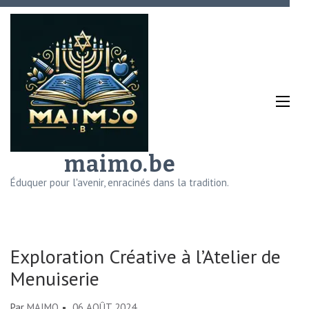
Aller
au
contenu
(Pressez
Entrée)
maimo.be
Éduquer pour l'avenir, enracinés dans la tradition.
Exploration Créative à l’Atelier de
Menuiserie
Par
MAIMO
06 AOÛT 2024