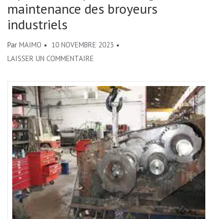
maintenance des broyeurs
industriels
Par
MAIMO
10 NOVEMBRE 2023
SUR
LAISSER UN COMMENTAIRE
OPTIMISEZ
LA
PRODUCTION
GRÂCE
À
LA
MAINTENANCE
DES
BROYEURS
INDUSTRIELS