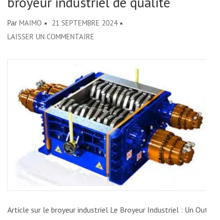
broyeur industriel de qualité
Par
MAIMO
21 SEPTEMBRE 2024
SUR
LAISSER UN COMMENTAIRE
OPTIMISEZ
VOTRE
PRODUCTION
AVEC
UN
BROYEUR
INDUSTRIEL
DE
QUALITÉ
Article sur le broyeur industriel Le Broyeur Industriel : Un Outil