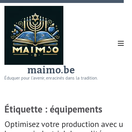
Aller
au
contenu
(Pressez
Entrée)
maimo.be
Éduquer pour l'avenir, enracinés dans la tradition.
Étiquette :
équipements
Optimisez votre production avec un