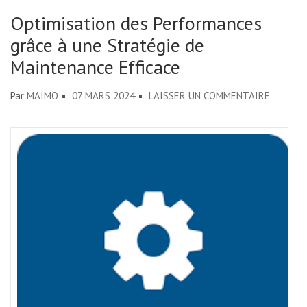
Optimisation des Performances
grâce à une Stratégie de
Maintenance Efficace
SUR
Par
MAIMO
07 MARS 2024
LAISSER UN COMMENTAIRE
OPTIMI
DES
PERFOR
GRÂCE
À
UNE
STRATÉ
DE
MAINTE
EFFICAC