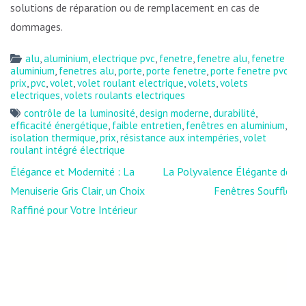
solutions de réparation ou de remplacement en cas de
dommages.
alu
,
aluminium
,
electrique pvc
,
fenetre
,
fenetre alu
,
fenetre
aluminium
,
fenetres alu
,
porte
,
porte fenetre
,
porte fenetre pvc
,
prix
,
pvc
,
volet
,
volet roulant electrique
,
volets
,
volets
electriques
,
volets roulants electriques
contrôle de la luminosité
,
design moderne
,
durabilité
,
efficacité énergétique
,
faible entretien
,
fenêtres en aluminium
,
isolation thermique
,
prix
,
résistance aux intempéries
,
volet
roulant intégré électrique
Navigation
Élégance et Modernité : La
La Polyvalence Élégante des
de
Menuiserie Gris Clair, un Choix
Fenêtres Soufflet
l’article
Raffiné pour Votre Intérieur