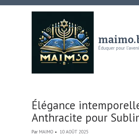
Aller
au
contenu
(Pressez
maimo.
Entrée)
Éduquer pour l'avenir
Élégance intemporelle
Anthracite pour Subli
Par
MAIMO
10 AOÛT 2025