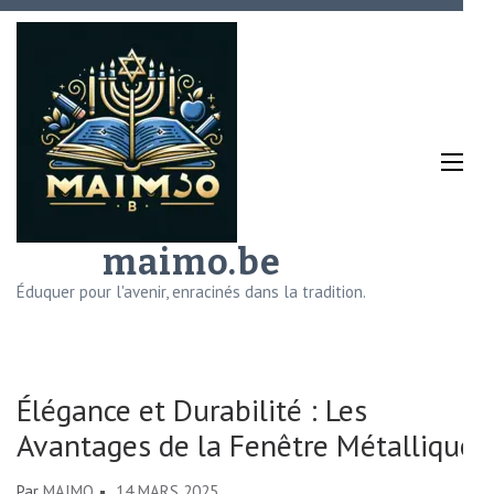
Aller
au
contenu
(Pressez
Entrée)
maimo.be
Éduquer pour l'avenir, enracinés dans la tradition.
Élégance et Durabilité : Les
Avantages de la Fenêtre Métallique
Par
MAIMO
14 MARS 2025