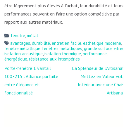
être légèrement plus élevés à l’achat, leur durabilité et leurs
performances peuvent en faire une option compétitive par
rapport aux autres matériaux.
fenetre
,
métal
avantages
,
durabilité
,
entretien facile
,
esthétique moderne
,
fenêtre métallique
,
fenêtres métalliques
,
grande surface vitrée
,
isolation acoustique
,
isolation thermique
,
performance
énergétique
,
résistance aux intempéries
Navigation
Porte-fenêtre 1 vantail
La Splendeur de l’Artisanat :
de
100×215 : Alliance parfaite
Mettez en Valeur votre
l’article
entre élégance et
Intérieur avec une Chaise
fonctionnalité
Artisanale