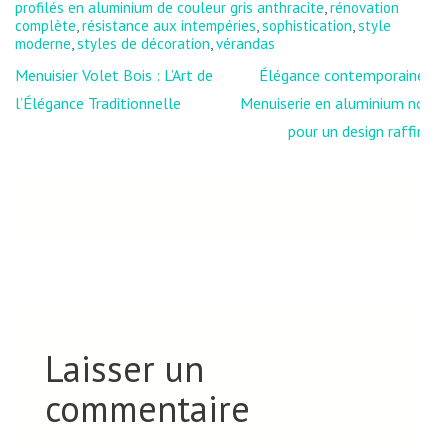
profilés en aluminium de couleur gris anthracite
,
rénovation
complète
,
résistance aux intempéries
,
sophistication
,
style
moderne
,
styles de décoration
,
vérandas
Navigation
Menuisier Volet Bois : L’Art de
Élégance contemporaine :
de
l’Élégance Traditionnelle
Menuiserie en aluminium noir
l’article
pour un design raffiné
Laisser un
commentaire