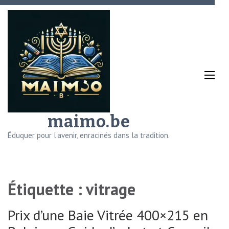
Aller
au
contenu
(Pressez
Entrée)
maimo.be
Éduquer pour l'avenir, enracinés dans la tradition.
Étiquette :
vitrage
Prix d’une Baie Vitrée 400×215 en