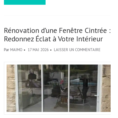
Rénovation d’une Fenêtre Cintrée :
Redonnez Éclat à Votre Intérieur
SUR
Par
MAIMO
17 MAI 2026
LAISSER UN COMMENTAIRE
RÉNOVAT
D’UNE
FENÊTRE
CINTRÉE
:
REDONNE
ÉCLAT
À
VOTRE