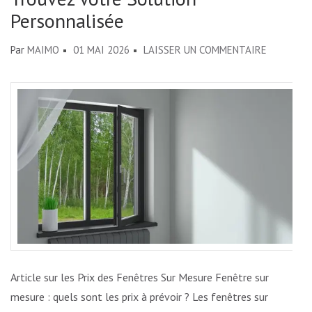
Personnalisée
SUR
Par
MAIMO
01 MAI 2026
LAISSER UN COMMENTAIRE
PRIX
DES
FENÊTRE
SUR
MESURE
:
TROUVEZ
VOTRE
SOLUTIO
PERSONNA
Article sur les Prix des Fenêtres Sur Mesure Fenêtre sur
mesure : quels sont les prix à prévoir ? Les fenêtres sur