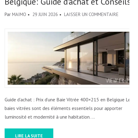
Belgique: Guide d’achat et Conseils
SUR
Par
MAIMO
29 JUIN 2026
LAISSER UN COMMENTAIRE
PRIX
D’UNE
BAIE
VITRÉE
400×215
EN
BELGIQUE
GUIDE
D’ACHAT
Guide d’achat : Prix d’une Baie Vitrée 400×215 en Belgique Les
ET
baies vitrées sont des éléments essentiels pour apporter
CONSEILS
luminosité et modernité à une habitation. …
LIRE LA SUITE