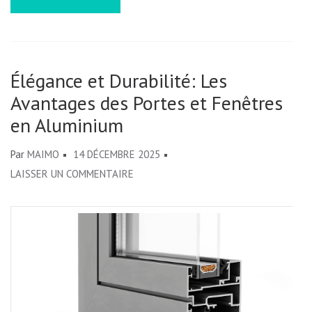
LIGNE
RAPI
ET
FACI
Élégance et Durabilité: Les
Avantages des Portes et Fenêtres
en Aluminium
Par
MAIMO
14 DÉCEMBRE 2025
SUR
LAISSER UN COMMENTAIRE
ÉLÉGANCE
ET
DURABILITÉ:
LES
AVANTAGES
DES
PORTES