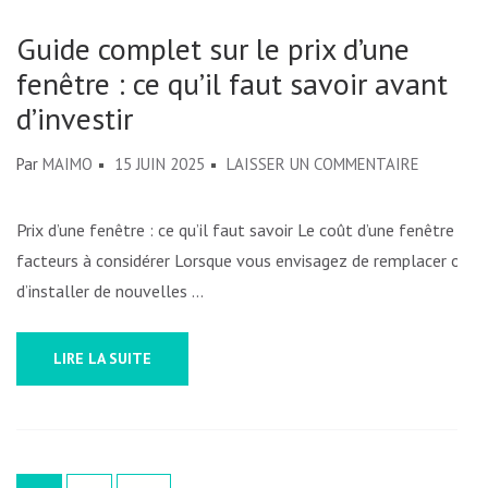
Guide complet sur le prix d’une
fenêtre : ce qu’il faut savoir avant
d’investir
SUR
Par
MAIMO
15 JUIN 2025
LAISSER UN COMMENTAIRE
GUIDE
COMPLET
Prix d’une fenêtre : ce qu’il faut savoir Le coût d’une fenêtre :
SUR
facteurs à considérer Lorsque vous envisagez de remplacer ou
LE
d’installer de nouvelles …
PRIX
D’UNE
LIRE LA SUITE
FENÊTRE
:
CE
QU’IL
Pagination