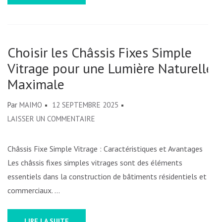
Choisir les Châssis Fixes Simple
Vitrage pour une Lumière Naturelle
Maximale
Par
MAIMO
12 SEPTEMBRE 2025
SUR
LAISSER UN COMMENTAIRE
CHOISIR
LES
Châssis Fixe Simple Vitrage : Caractéristiques et Avantages
CHÂSSIS
Les châssis fixes simples vitrages sont des éléments
FIXES
essentiels dans la construction de bâtiments résidentiels et
SIMPLE
commerciaux. …
VITRAGE
POUR
LIRE LA SUITE