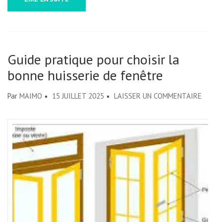
UNE
LUMIÈRE
NATURELLE
MAXIMALE
Guide pratique pour choisir la
bonne huisserie de fenêtre
SUR
Par
MAIMO
15 JUILLET 2025
LAISSER UN COMMENTAIRE
GUIDE
PRATI
POUR
CHOIS
LA
BONN
HUISS
DE
FENÊ