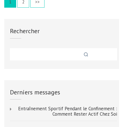
Page
Page
1
2
>>
FAUT
des
SAVOIR
publications
AVANT
D’INVEST
Rechercher
Derniers messages
Entraînement Sportif Pendant le Confinement :
Comment Rester Actif Chez Soi