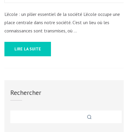
AVEN
L’école : un pilier essentiel de la société L’école occupe une
PROM
place centrale dans notre société. C’est un lieu où les
connaissances sont transmises, où …
LIRE LA SUITE
Rechercher