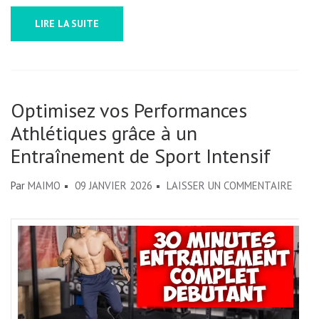
LIRE LA SUITE
Optimisez vos Performances
Athlétiques grâce à un
Entraînement de Sport Intensif
SUR
Par
MAIMO
09 JANVIER 2026
LAISSER UN COMMENTAIRE
OPTI
VOS
PERF
ATHL
GRÂC
À