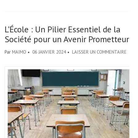
L’École : Un Pilier Essentiel de la
Société pour un Avenir Prometteur
SUR
Par
MAIMO
06 JANVIER 2024
LAISSER UN COMMENTAIRE
L’ÉCO
:
UN
PILIE
ESSE
DE
LA
SOCI
POUR
UN