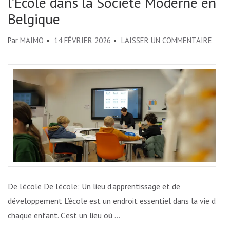
l’École dans la Société Moderne en
Belgique
SUR
Par
MAIMO
14 FÉVRIER 2026
LAISSER UN COMMENTAIRE
EXPL
DES
RÔLE
CLÉS
DE
L’ÉCO
DANS
LA
SOCI
MOD
De l’école De l’école: Un lieu d’apprentissage et de
EN
développement L’école est un endroit essentiel dans la vie de
BELG
chaque enfant. C’est un lieu où …