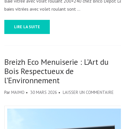
Baie vitrée avec volet roulant 200×240 chez Brico Dépôt Les
ET
baies vitrées avec volet roulant sont …
MODERNI
VOTRE
LIRE LA SUITE
INTÉRIEU
Breizh Eco Menuiserie : L’Art du
Bois Respectueux de
l’Environnement
SUR
Par
MAIMO
30 MARS 2026
LAISSER UN COMMENTAIRE
BREIZH
ECO
MENUIS
: