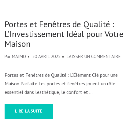
Portes et Fenêtres de Qualité :
L’Investissement Idéal pour Votre
Maison
SUR
Par
MAIMO
20 AVRIL 2025
LAISSER UN COMMENTAIRE
PORTES
ET
Portes et Fenêtres de Qualité : L’Élément Clé pour une
FENÊTR
Maison Parfaite Les portes et fenêtres jouent un rôle
DE
essentiel dans l’esthétique, le confort et …
QUALIT
:
LIRE LA SUITE
L’INVES
IDÉAL
POUR