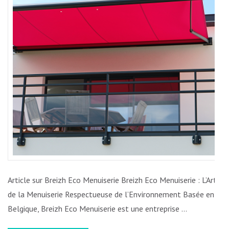
L’ART
DU
BOIS
RESPEC
DE
L’ENVI
Article sur Breizh Eco Menuiserie Breizh Eco Menuiserie : L’Art
de la Menuiserie Respectueuse de l’Environnement Basée en
Belgique, Breizh Eco Menuiserie est une entreprise …