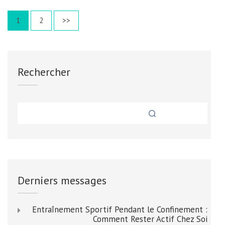
VOTRE
Pagination
Page
Page
1
2
>>
MAISON
des
publications
Rechercher
Derniers messages
Entraînement Sportif Pendant le Confinement :
Comment Rester Actif Chez Soi