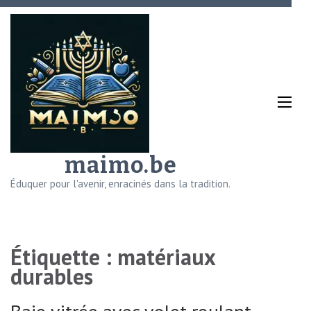
Aller
au
contenu
(Pressez
Entrée)
maimo.be
Éduquer pour l'avenir, enracinés dans la tradition.
Étiquette :
matériaux
durables