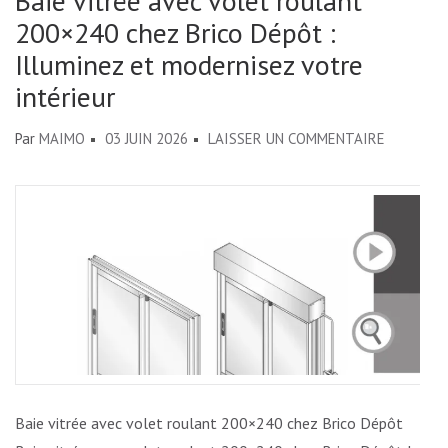
Baie vitrée avec volet roulant
200×240 chez Brico Dépôt :
Illuminez et modernisez votre
intérieur
SUR
Par
MAIMO
03 JUIN 2026
LAISSER UN COMMENTAIRE
BAIE
VITRÉE
AVEC
VOLET
ROULANT
200×240
CHEZ
BRICO
DÉPÔT
:
Baie vitrée avec volet roulant 200×240 chez Brico Dépôt
ILLUMINE