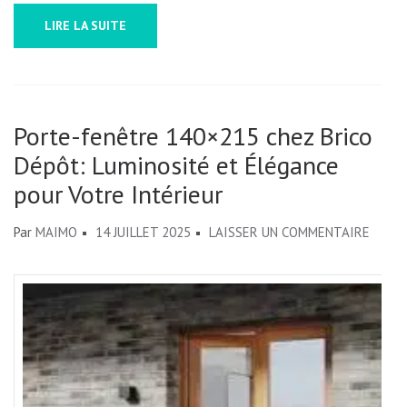
LIRE LA SUITE
Porte-fenêtre 140×215 chez Brico
Dépôt: Luminosité et Élégance
pour Votre Intérieur
SUR
Par
MAIMO
14 JUILLET 2025
LAISSER UN COMMENTAIRE
PORTE
FENÊ
140×2
CHEZ
BRICO
DÉPÔT