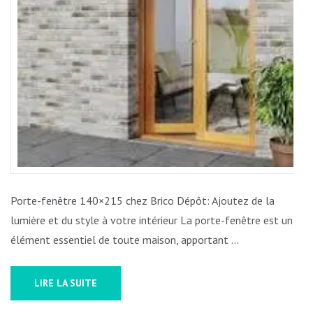
LUMIN
ET
ÉLÉGA
POUR
VOTR
INTÉR
Porte-fenêtre 140×215 chez Brico Dépôt: Ajoutez de la
lumière et du style à votre intérieur La porte-fenêtre est un
élément essentiel de toute maison, apportant …
LIRE LA SUITE