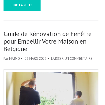
LIRE LA SUITE
Guide de Rénovation de Fenêtre
pour Embellir Votre Maison en
Belgique
SUR
Par
MAIMO
23 MARS 2026
LAISSER UN COMMENTAIRE
GUIDE
DE
RÉNOVA
DE
FENÊTR
POUR
EMBELL