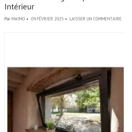
Intérieur
SUR
Par
MAIMO
04 FÉVRIER 2025
LAISSER UN COMMENTAIRE
LA
FENÊ
À
SOUF
:
ALLI
DE
PRAT
ET
D’ÉL
POUR
VOTR
INTÉ