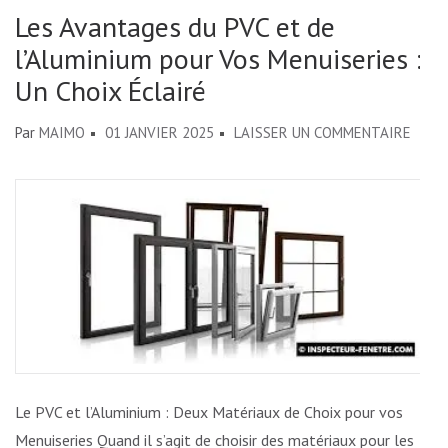
Les Avantages du PVC et de
l’Aluminium pour Vos Menuiseries :
Un Choix Éclairé
SUR
Par
MAIMO
01 JANVIER 2025
LAISSER UN COMMENTAIRE
LES
AVAN
DU
PVC
ET
DE
L’ALU
POUR
VOS
Le PVC et l’Aluminium : Deux Matériaux de Choix pour vos
MENU
Menuiseries Quand il s’agit de choisir des matériaux pour les
: