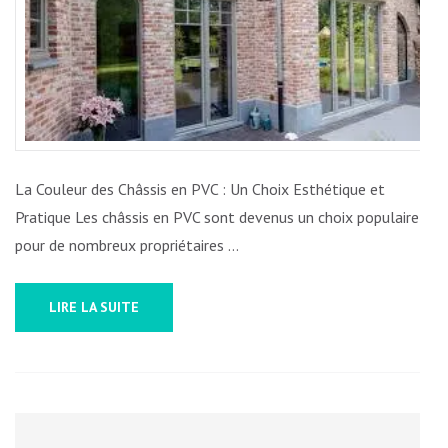
VOS
CHÂSSIS
EN
PVC
:
CONSEILS
ET
La Couleur des Châssis en PVC : Un Choix Esthétique et
OPTIONS
Pratique Les châssis en PVC sont devenus un choix populaire
ESTHÉTI
pour de nombreux propriétaires …
LIRE LA SUITE