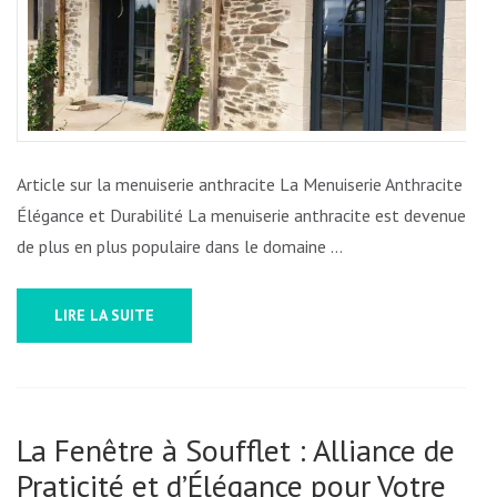
LA
MENUISERIE
ANTHRACITE,
UN
CHOIX
MODERNE
Article sur la menuiserie anthracite La Menuiserie Anthracite :
ET
Élégance et Durabilité La menuiserie anthracite est devenue
SOPHISTIQUÉ
de plus en plus populaire dans le domaine …
LIRE LA SUITE
La Fenêtre à Soufflet : Alliance de
Praticité et d’Élégance pour Votre