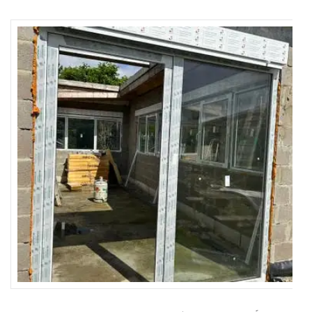
BAIE
VITRÉE
240×215
CHEZ
BRICO
DÉPÔT
:
LUMINOS
ET
ÉLÉGANC
POUR
VOTRE
INTÉRIEU