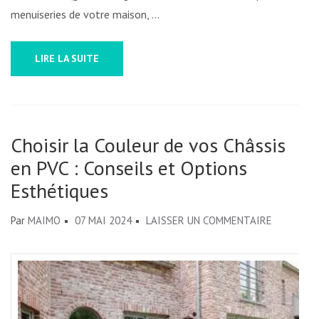
menuiseries de votre maison, …
UN
CHOI
ÉCLA
LIRE LA SUITE
Choisir la Couleur de vos Châssis
en PVC : Conseils et Options
Esthétiques
SUR
Par
MAIMO
07 MAI 2024
LAISSER UN COMMENTAIRE
CHOISIR
LA
COULEUR
DE