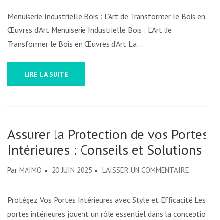
MENUISERIE
Menuiserie Industrielle Bois : L’Art de Transformer le Bois en
INDUSTRIELLE
Œuvres d’Art Menuiserie Industrielle Bois : L’Art de
BOIS
Transformer le Bois en Œuvres d’Art La …
:
ENTRE
LIRE LA SUITE
TRADITION
ET
INNOVATION
Assurer la Protection de vos Portes
Intérieures : Conseils et Solutions
SUR
Par
MAIMO
20 JUIN 2025
LAISSER UN COMMENTAIRE
ASSURER
LA
Protégez Vos Portes Intérieures avec Style et Efficacité Les
PROTECT
portes intérieures jouent un rôle essentiel dans la conception