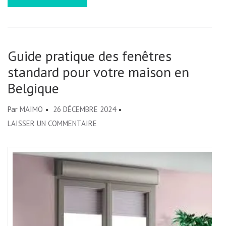
LIVRES
:
INNOVAT
DANS
Guide pratique des fenêtres
L’ÉDITION
standard pour votre maison en
Belgique
Par
MAIMO
26 DÉCEMBRE 2024
SUR
LAISSER UN COMMENTAIRE
GUIDE
PRATIQUE
DES
FENÊTRES
STANDARD
POUR
VOTRE