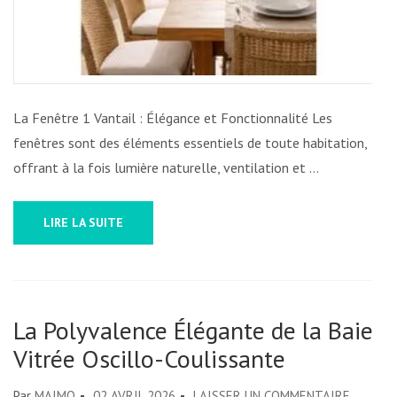
INTÉR
La Fenêtre 1 Vantail : Élégance et Fonctionnalité Les
fenêtres sont des éléments essentiels de toute habitation,
offrant à la fois lumière naturelle, ventilation et …
LIRE LA SUITE
La Polyvalence Élégante de la Baie
Vitrée Oscillo-Coulissante
SUR
Par
MAIMO
02 AVRIL 2026
LAISSER UN COMMENTAIRE