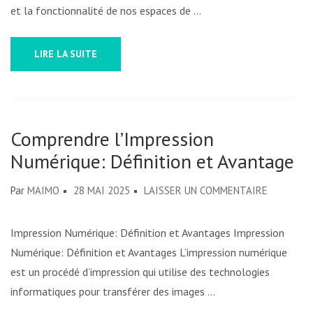
DE
et la fonctionnalité de nos espaces de …
VOS
PORTES
LIRE LA SUITE
INTÉRIEU
:
CONSEILS
ET
Comprendre l’Impression
SOLUTIO
Numérique: Définition et Avantages
SUR
Par
MAIMO
28 MAI 2025
LAISSER UN COMMENTAIRE
COMPREN
L’IMPRES
Impression Numérique: Définition et Avantages Impression
NUMÉRIQU
Numérique: Définition et Avantages L’impression numérique
DÉFINITI
est un procédé d’impression qui utilise des technologies
ET
informatiques pour transférer des images …
AVANTAG