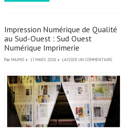
Impression Numérique de Qualité
au Sud-Ouest : Sud Ouest
Numérique Imprimerie
SUR
Par
MAIMO
17 MARS 2026
LAISSER UN COMMENTAIRE
IMPRES
NUMÉRI
DE
QUALIT
AU
SUD-
OUEST
: