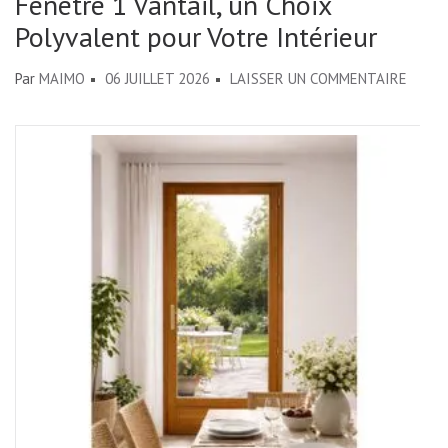
Fenêtre 1 Vantail, un Choix
Polyvalent pour Votre Intérieur
SUR
Par
MAIMO
06 JUILLET 2026
LAISSER UN COMMENTAIRE
ÉLÉGA
ET
FONCT
:
LA
FENÊ
1
VANTA
UN
CHOIX
POLYV
POUR
VOTR