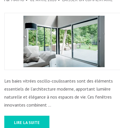
LA
POLYVA
ÉLÉGAN
DE
LA
BAIE
VITRÉE
OSCILLO
COULIS
Les baies vitrées oscillo-coulissantes sont des éléments
essentiels de l’architecture moderne, apportant lumière
naturelle et élégance à nos espaces de vie. Ces fenêtres
innovantes combinent …
LIRE LA SUITE