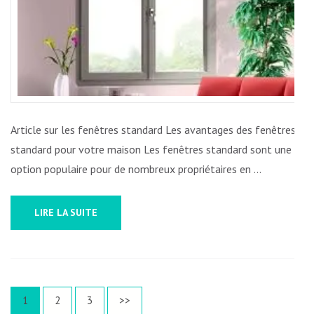
MAISON
EN
BELGIQUE
Article sur les fenêtres standard Les avantages des fenêtres
standard pour votre maison Les fenêtres standard sont une
option populaire pour de nombreux propriétaires en …
LIRE LA SUITE
Pagination
Page
Page
Page
1
2
3
>>