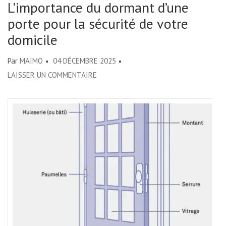
L’importance du dormant d’une
porte pour la sécurité de votre
domicile
Par
MAIMO
04 DÉCEMBRE 2025
SUR
LAISSER UN COMMENTAIRE
L’IMPORTANCE
DU
DORMANT
D’UNE
PORTE
POUR
LA
SÉCURITÉ
DE
VOTRE