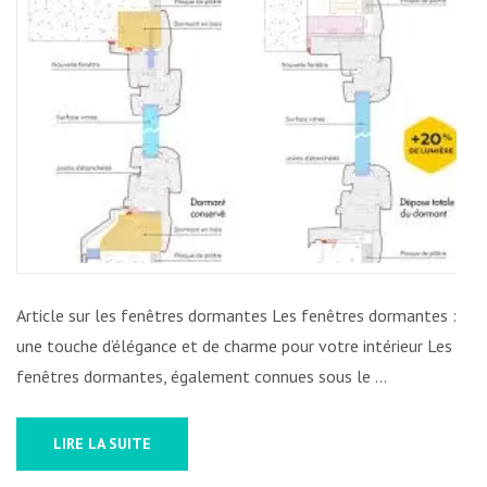
:
LES
FENÊTR
DORMAN
UN
CHARME
ARCHIT
À
DÉCOUV
Article sur les fenêtres dormantes Les fenêtres dormantes :
une touche d’élégance et de charme pour votre intérieur Les
fenêtres dormantes, également connues sous le …
LIRE LA SUITE