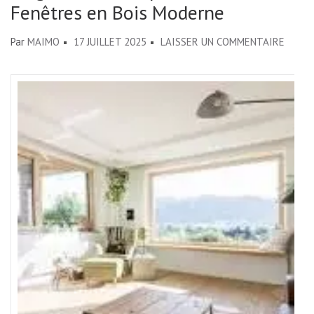
Fenêtres en Bois Moderne
SUR
Par
MAIMO
17 JUILLET 2025
LAISSER UN COMMENTAIRE
ÉLÉGA
CONT
:
LES
FENÊT
EN
BOIS
MODE