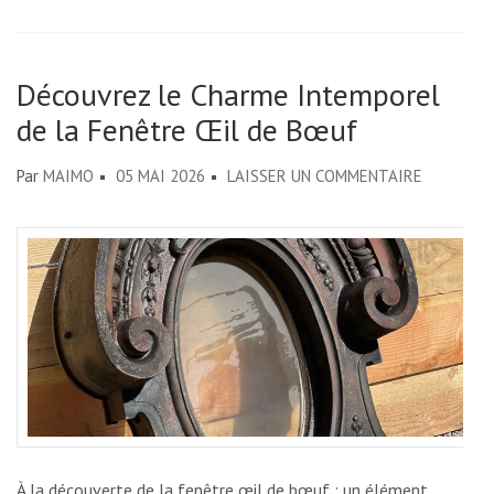
Découvrez le Charme Intemporel
de la Fenêtre Œil de Bœuf
SUR
Par
MAIMO
05 MAI 2026
LAISSER UN COMMENTAIRE
DÉCOUVR
LE
CHARME
INTEMPO
DE
LA
FENÊTRE
ŒIL
DE
BŒUF
À la découverte de la fenêtre œil de bœuf : un élément