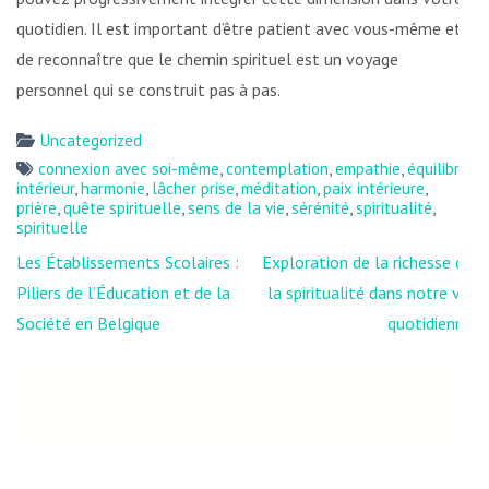
quotidien. Il est important d’être patient avec vous-même et
de reconnaître que le chemin spirituel est un voyage
personnel qui se construit pas à pas.
Uncategorized
connexion avec soi-même
,
contemplation
,
empathie
,
équilibre
intérieur
,
harmonie
,
lâcher prise
,
méditation
,
paix intérieure
,
prière
,
quête spirituelle
,
sens de la vie
,
sérénité
,
spiritualité
,
spirituelle
Navigation
Les Établissements Scolaires :
Exploration de la richesse de
de
Piliers de l’Éducation et de la
la spiritualité dans notre vie
l’article
Société en Belgique
quotidienne