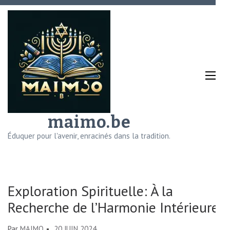
Aller
au
contenu
(Pressez
Entrée)
maimo.be
Éduquer pour l'avenir, enracinés dans la tradition.
Exploration Spirituelle: À la
Recherche de l’Harmonie Intérieure
Par
MAIMO
20 JUIN 2024