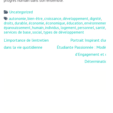
progrès humain dans son ensemble.
Uncategorized
autonomie
,
bien-être
,
croissance
,
développement
,
dignité
,
droits
,
durable
,
économie
,
économique
,
éducation
,
environnement
,
épanouissement
,
humain
,
individus
,
logement
,
personnel
,
santé
,
services de base
,
social
,
types de développement
Navigation
L’importance de l’entretien
Portrait Inspirant d’une
de
dans la vie quotidienne
Étudiante Passionnée : Modèle
l’article
d’Engagement et de
Détermination