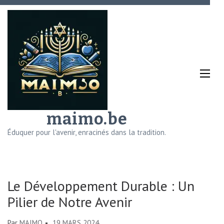
Aller
au
contenu
(Pressez
Entrée)
maimo.be
Éduquer pour l'avenir, enracinés dans la tradition.
Le Développement Durable : Un
Pilier de Notre Avenir
Par
MAIMO
19 MARS 2024