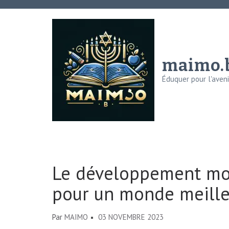
Aller
au
contenu
(Pressez
maimo.
Entrée)
Éduquer pour l'avenir
Le développement mora
pour un monde meille
Par
MAIMO
03 NOVEMBRE 2023