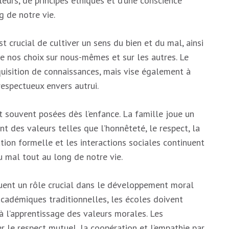
leurs, de principes éthiques et d’une conscience
g de notre vie.
t crucial de cultiver un sens du bien et du mal, ainsi
 nos choix sur nous-mêmes et sur les autres. Le
uisition de connaissances, mais vise également à
spectueux envers autrui.
souvent posées dès l’enfance. La famille joue un
t des valeurs telles que l’honnêteté, le respect, la
ation formelle et les interactions sociales continuent
 mal tout au long de notre vie.
ouent un rôle crucial dans le développement moral
académiques traditionnelles, les écoles doivent
 l’apprentissage des valeurs morales. Les
r le respect mutuel, la coopération et l’empathie par