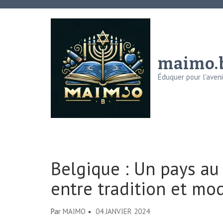
Aller
au
contenu
(Pressez
maimo.
Entrée)
Éduquer pour l'avenir
Belgique : Un pays au 
entre tradition et mo
Par
MAIMO
04 JANVIER 2024